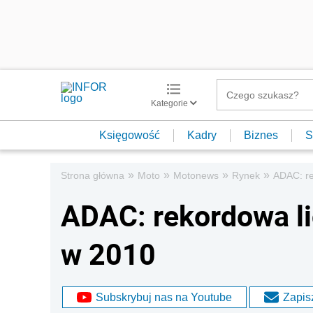
Kategorie
Księgowość
Kadry
Biznes
S
»
»
»
»
Strona główna
Moto
Motonews
Rynek
ADAC: re
ADAC: rekordowa l
w 2010
Subskrybuj nas na Youtube
Zapisz