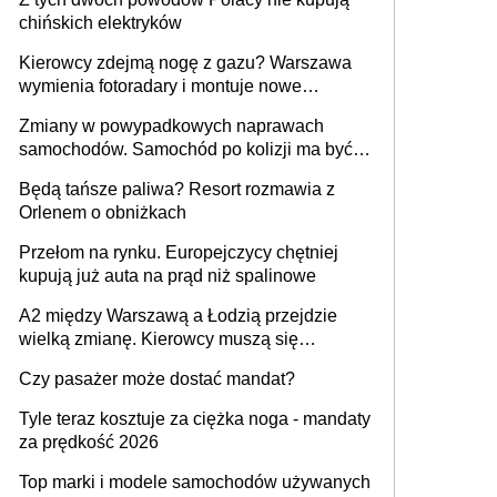
chińskich elektryków
Kierowcy zdejmą nogę z gazu? Warszawa
wymienia fotoradary i montuje nowe
urządzenia
Zmiany w powypadkowych naprawach
samochodów. Samochód po kolizji ma być
przywrócony do stanu zgodnego z
Będą tańsze paliwa? Resort rozmawia z
technologią producenta
Orlenem o obniżkach
Przełom na rynku. Europejczycy chętniej
kupują już auta na prąd niż spalinowe
A2 między Warszawą a Łodzią przejdzie
wielką zmianę. Kierowcy muszą się
przygotować
Czy pasażer może dostać mandat?
Tyle teraz kosztuje za ciężka noga - mandaty
za prędkość 2026
Top marki i modele samochodów używanych