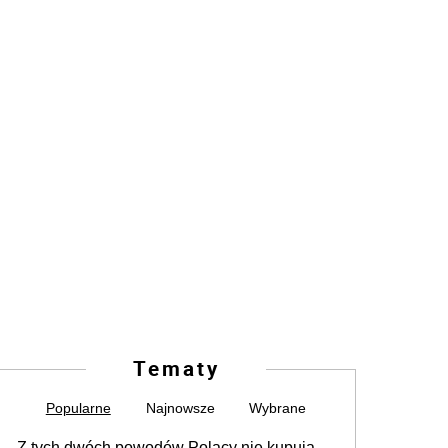
Tematy
Popularne
Najnowsze
Wybrane
Z tych dwóch powodów Polacy nie kupują