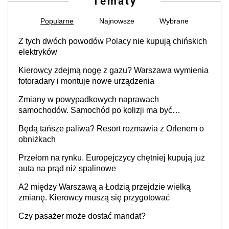
Tematy
Popularne
Najnowsze
Wybrane
Z tych dwóch powodów Polacy nie kupują chińskich
elektryków
Kierowcy zdejmą nogę z gazu? Warszawa wymienia
fotoradary i montuje nowe urządzenia
Zmiany w powypadkowych naprawach
samochodów. Samochód po kolizji ma być
przywrócony do stanu zgodnego z technologią
Będą tańsze paliwa? Resort rozmawia z Orlenem o
producenta
obniżkach
Przełom na rynku. Europejczycy chętniej kupują już
auta na prąd niż spalinowe
A2 między Warszawą a Łodzią przejdzie wielką
zmianę. Kierowcy muszą się przygotować
Czy pasażer może dostać mandat?