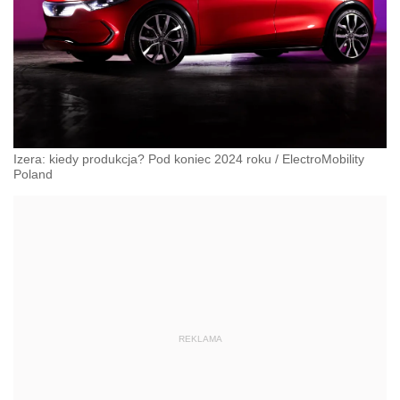
Izera: kiedy produkcja? Pod koniec 2024 roku
/
ElectroMobility
Poland