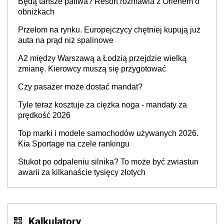
Będą tańsze paliwa? Resort rozmawia z Orlenem o
producenta
obniżkach
Przełom na rynku. Europejczycy chętniej kupują już
auta na prąd niż spalinowe
A2 między Warszawą a Łodzią przejdzie wielką
zmianę. Kierowcy muszą się przygotować
Czy pasażer może dostać mandat?
Tyle teraz kosztuje za ciężka noga - mandaty za
prędkość 2026
Top marki i modele samochodów używanych 2026.
Kia Sportage na czele rankingu
Stukot po odpaleniu silnika? To może być zwiastun
awarii za kilkanaście tysięcy złotych
Kalkulatory