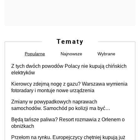
Tematy
Popularne
Najnowsze
Wybrane
Z tych dwóch powodów Polacy nie kupują chińskich
elektryków
Kierowcy zdejmą nogę z gazu? Warszawa wymienia
fotoradary i montuje nowe urządzenia
Zmiany w powypadkowych naprawach
samochodów. Samochód po kolizji ma być
przywrócony do stanu zgodnego z technologią
Będą tańsze paliwa? Resort rozmawia z Orlenem o
producenta
obniżkach
Przełom na rynku. Europejczycy chętniej kupują już