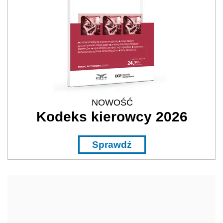
Sprawdź
REKLAMA
Tematy
Popularne
Najnowsze
Wybrane