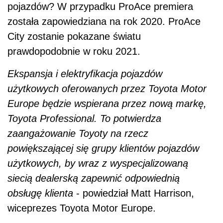
powiększającej się grupy klientów pojazdów
użytkowych, by wraz z wyspecjalizowaną
siecią dealerską zapewnić odpowiednią
obsługę klienta
- powiedział Matt Harrison,
wiceprezes Toyota Motor Europe.
Zobacz również:
Toyota Hilux GR Sport - pick-up opracowany
razem z Gazoo Racing
Toyota Proace City - Japończycy w nowym
segmencie
Toyota Yaris GR Sport - trochę sportowy, a
trochę... hybrydowy!