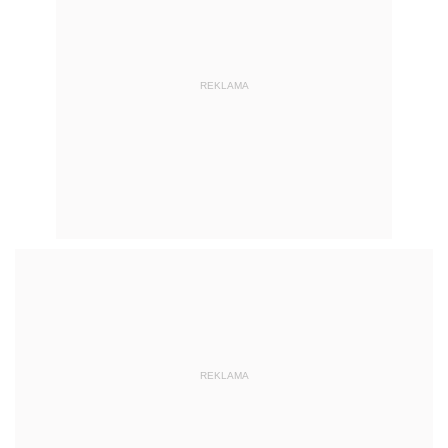
REKLAMA
Toyoty ProAce i ProAce City - kiedy
elektryk dołączy do gamy?
Na razie ciężko mówić o szczegółach
dotyczących wersji napędowych
dedykowanych Toyocie ProAce i ProAce City.