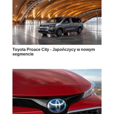
Połowa sprzedawanych Toyot ma silnik
hybrydowy!
AUTOPROMOCJA
Źródło:
toyota
vany
samochody dostawcze