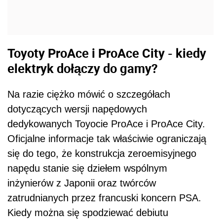
Oficjalne informacje tak właściwie ograniczają
się do tego, że konstrukcja zeroemisyjnego
napędu stanie się dziełem wspólnym
inżynierów z Japonii oraz twórców
zatrudnianych przez francuski koncern PSA.
Kiedy można się spodziewać debiutu
pojazdów? W przypadku ProAce premiera
została zapowiedziana na rok 2020. ProAce
City zostanie pokazane światu
prawdopodobnie w roku 2021.
Ekspansja i elektryfikacja pojazdów
użytkowych oferowanych przez Toyota Motor
Europe będzie wspierana przez nową markę,
Toyota Professional. To potwierdza
zaangażowanie Toyoty na rzecz