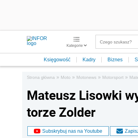
Kategorie
Księgowość
Kadry
Biznes
S
»
»
»
»
Strona główna
Moto
Motonews
Motorsport
Mate
Mateusz Lisowki wy
torze Zolder
Subskrybuj nas na Youtube
Zapisz