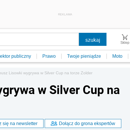
REKLAMA
Sklep
ektor publiczny
Prawo
Twoje pieniądze
Moto
usz Lisowki wygrywa w Silver Cup na torze Zolder
grywa w Silver Cup na
 się na newsletter
Dołącz do grona ekspertów