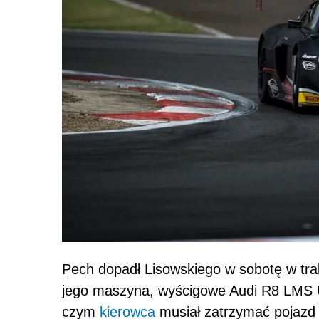
Pech dopadł Lisowskiego w sobotę w trak
jego maszyna, wyścigowe Audi R8 LMS Ul
czym
kierowca
musiał zatrzymać pojazd i