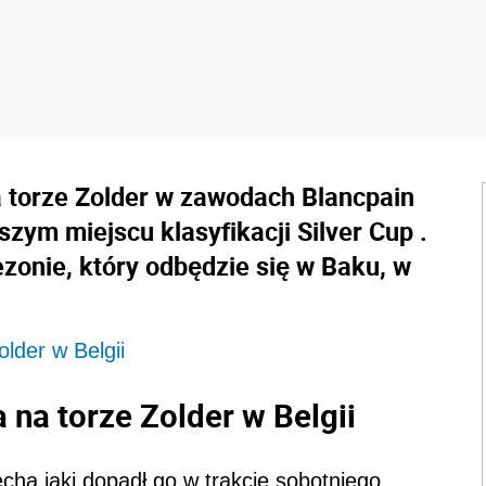
a torze Zolder w zawodach Blancpain
szym miejscu klasyfikacji Silver Cup .
zonie, który odbędzie się w Baku, w
lder w Belgii
na torze Zolder w Belgii
ha jaki dopadł go w trakcie sobotniego