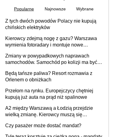
Popularne
Najnowsze
Wybrane
Z tych dwóch powodów Polacy nie kupują
chińskich elektryków
Kierowcy zdejmą nogę z gazu? Warszawa
wymienia fotoradary i montuje nowe
urządzenia
Zmiany w powypadkowych naprawach
samochodów. Samochód po kolizji ma być
przywrócony do stanu zgodnego z
Będą tańsze paliwa? Resort rozmawia z
technologią producenta
Orlenem o obniżkach
Przełom na rynku. Europejczycy chętniej
kupują już auta na prąd niż spalinowe
A2 między Warszawą a Łodzią przejdzie
wielką zmianę. Kierowcy muszą się
przygotować
Czy pasażer może dostać mandat?
Tyle teraz kosztuje za ciężka noga - mandaty