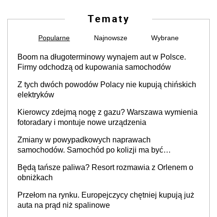
Tematy
Popularne
Najnowsze
Wybrane
Boom na długoterminowy wynajem aut w Polsce.
Firmy odchodzą od kupowania samochodów
Z tych dwóch powodów Polacy nie kupują chińskich
elektryków
Kierowcy zdejmą nogę z gazu? Warszawa wymienia
fotoradary i montuje nowe urządzenia
Zmiany w powypadkowych naprawach
samochodów. Samochód po kolizji ma być
przywrócony do stanu zgodnego z technologią
Będą tańsze paliwa? Resort rozmawia z Orlenem o
producenta
obniżkach
Przełom na rynku. Europejczycy chętniej kupują już
auta na prąd niż spalinowe