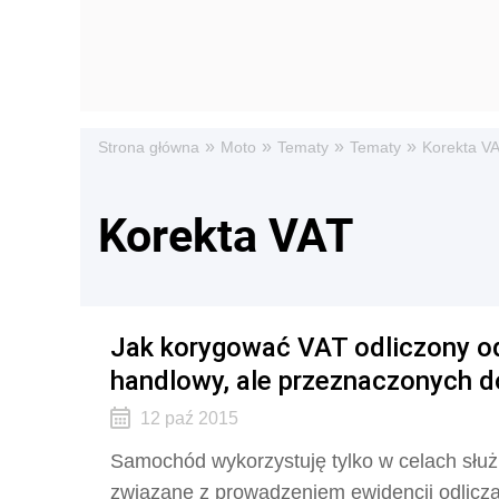
»
»
»
»
Strona główna
Moto
Tematy
Tematy
Korekta V
Korekta VAT
Jak korygować VAT odliczony od
handlowy, ale przeznaczonych 
12 paź 2015
Samochód wykorzystuję tylko w celach słu
związane z prowadzeniem ewidencji odlicz