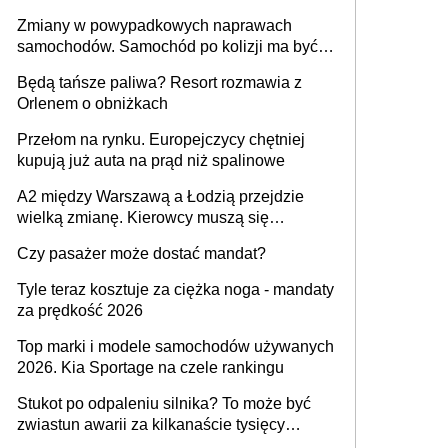
urządzenia
Zmiany w powypadkowych naprawach
samochodów. Samochód po kolizji ma być
przywrócony do stanu zgodnego z
Będą tańsze paliwa? Resort rozmawia z
technologią producenta
Orlenem o obniżkach
Przełom na rynku. Europejczycy chętniej
kupują już auta na prąd niż spalinowe
A2 między Warszawą a Łodzią przejdzie
wielką zmianę. Kierowcy muszą się
przygotować
Czy pasażer może dostać mandat?
Tyle teraz kosztuje za ciężka noga - mandaty
za prędkość 2026
Top marki i modele samochodów używanych
2026. Kia Sportage na czele rankingu
Stukot po odpaleniu silnika? To może być
zwiastun awarii za kilkanaście tysięcy
złotych