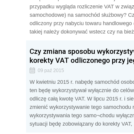
przypadku wygląda rozliczenie VAT w zwią
samochodowe) na samochód służbowy? Czy
odliczony przy nabyciu towaru handlowego 
takiej należy dokonywać wstecz czy na bie
Czy zmiana sposobu wykorzysty
korekty VAT odliczonego przy j
09 paź 2015
W kwietniu 2015 r. nabędę samochód osobo
ten będę wykorzystywał wyłącznie do celów 
odliczę całą kwotę VAT. W lipcu 2015 r. i si
zmienić wykorzystywanie tego samochodu 
wykorzystywania tego samo¬chodu wyłącznie
sytuacji będę zobowiązany do korekty VAT,