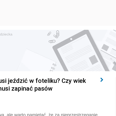
 dziecka
i jeździć w foteliku? Czy wiek
musi zapinać pasów
a, ale warto pamiętać, że za nieprzestrzeganie