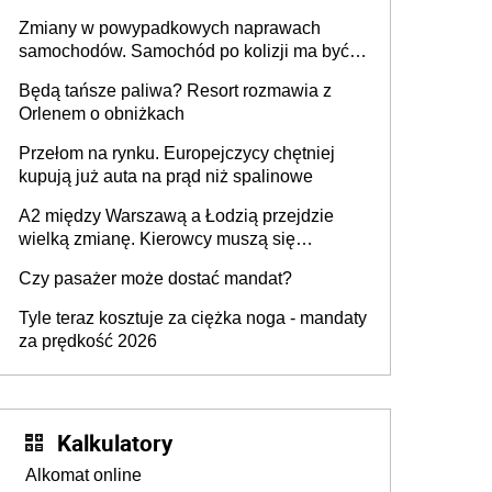
urządzenia
Zmiany w powypadkowych naprawach
samochodów. Samochód po kolizji ma być
przywrócony do stanu zgodnego z
Będą tańsze paliwa? Resort rozmawia z
technologią producenta
Orlenem o obniżkach
Przełom na rynku. Europejczycy chętniej
kupują już auta na prąd niż spalinowe
A2 między Warszawą a Łodzią przejdzie
wielką zmianę. Kierowcy muszą się
przygotować
Czy pasażer może dostać mandat?
Tyle teraz kosztuje za ciężka noga - mandaty
za prędkość 2026
Kalkulatory
Alkomat online