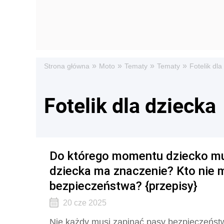
»
»
»
»
Strona główna
Moto
Tematy
Tematy
Fotelik dla
Fotelik dla dziecka
Do którego momentu dziecko mus
dziecka ma znaczenie? Kto nie 
bezpieczeństwa? {przepisy}
20 cze 2025
Nie każdy musi zapinać pasy bezpieczeństw