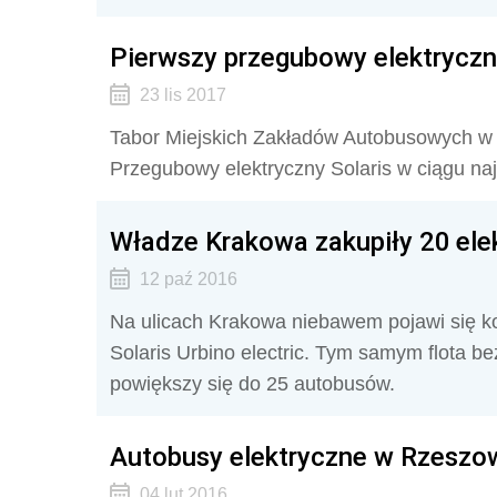
Pierwszy przegubowy elektryczny
23 lis 2017
Tabor Miejskich Zakładów Autobusowych w 
Przegubowy elektryczny Solaris w ciągu najbl
Władze Krakowa zakupiły 20 ele
12 paź 2016
Na ulicach Krakowa niebawem pojawi się k
Solaris Urbino electric. Tym samym flota b
powiększy się do 25 autobusów.
Autobusy elektryczne w Rzeszo
04 lut 2016