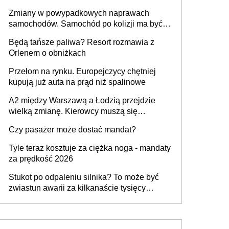
urządzenia
Zmiany w powypadkowych naprawach
samochodów. Samochód po kolizji ma być
przywrócony do stanu zgodnego z
Będą tańsze paliwa? Resort rozmawia z
technologią producenta
Orlenem o obniżkach
Przełom na rynku. Europejczycy chętniej
kupują już auta na prąd niż spalinowe
A2 między Warszawą a Łodzią przejdzie
wielką zmianę. Kierowcy muszą się
przygotować
Czy pasażer może dostać mandat?
Tyle teraz kosztuje za ciężka noga - mandaty
za prędkość 2026
Stukot po odpaleniu silnika? To może być
zwiastun awarii za kilkanaście tysięcy
złotych