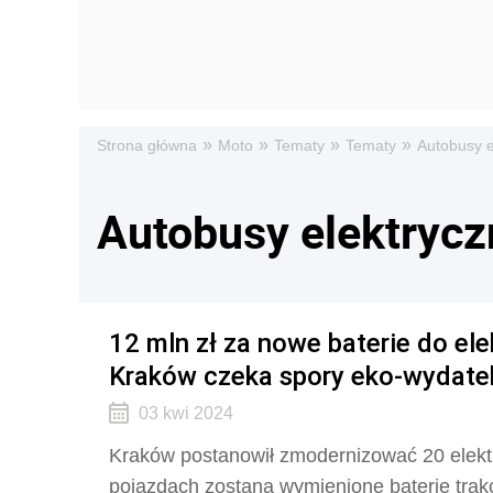
»
»
»
»
Strona główna
Moto
Tematy
Tematy
Autobusy e
Autobusy elektrycz
12 mln zł za nowe baterie do el
Kraków czeka spory eko-wydatek
03 kwi 2024
Kraków postanowił zmodernizować 20 elektr
pojazdach zostaną wymienione baterie trak