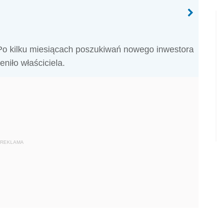
mą! Po kilku miesiącach poszukiwań nowego inwestora
niło właściciela.
REKLAMA