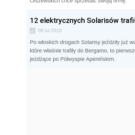
Olszewskich chce sprzedać swoją firmę.
12 elektrycznych Solarisów traf
06 lut 2018
Po włoskich drogach Solarisy jeździły już 
które właśnie trafiły do Bergamo, to pierws
jeżdżące po Półwyspie Apenińskim.