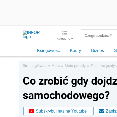
Kategorie
Księgowość
Kadry
Biznes
S
»
»
»
Strona główna
Moto
Moto porady
Technika jazdy
Co zrobić gdy dojd
samochodowego?
Subskrybuj nas na Youtube
Zapisz