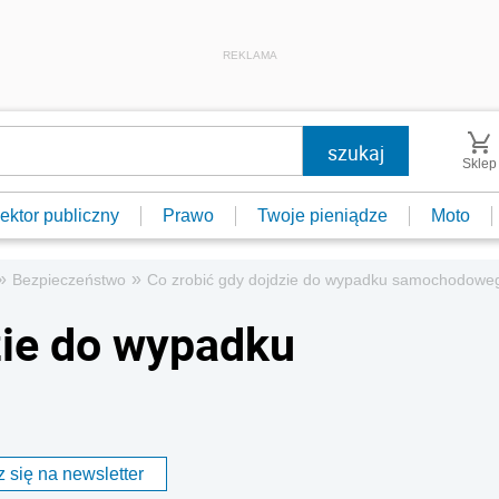
REKLAMA
Sklep
ektor publiczny
Prawo
Twoje pieniądze
Moto
»
»
Bezpieczeństwo
Co zrobić gdy dojdzie do wypadku samochodowe
zie do wypadku
 się na newsletter