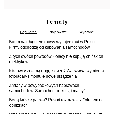
Tematy
Popularne
Najnowsze
Wybrane
Boom na długoterminowy wynajem aut w Polsce.
Firmy odchodzą od kupowania samochodów
Z tych dwóch powodów Polacy nie kupują chińskich
elektryków
Kierowcy zdejmą nogę z gazu? Warszawa wymienia
fotoradary i montuje nowe urządzenia
Zmiany w powypadkowych naprawach
samochodów. Samochód po kolizji ma być
przywrócony do stanu zgodnego z technologią
Będą tańsze paliwa? Resort rozmawia z Orlenem o
producenta
obniżkach