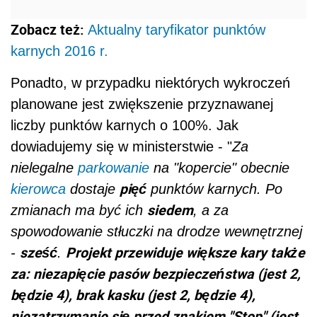
Zobacz też:
Aktualny taryfikator punktów
karnych 2016 r.
Ponadto, w przypadku niektórych wykroczeń
planowane jest zwiększenie przyznawanej
liczby punktów karnych o 100%. Jak
dowiadujemy się w ministerstwie - "
Za
nielegalne
parkowanie
na "kopercie" obecnie
pięć
kierowca
dostaje
punktów karnych. Po
siedem
zmianach ma być ich
, a za
spowodowanie stłuczki na drodze wewnętrznej
sześć
Projekt przewiduje większe kary także
-
.
za: niezapięcie pasów bezpieczeństwa (jest 2,
będzie 4), brak kasku (jest 2, będzie 4),
niezatrzymanie się przed znakiem "Stop" (jest