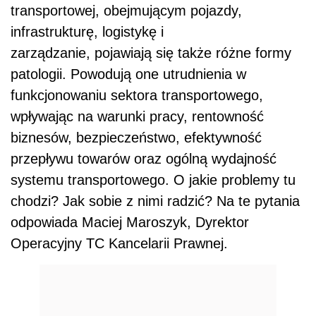
transportow
ej, obejmującym
pojazd
y,
infrastruktur
ę
, logistykę i
zarządzanie
,
pojawiają się także różne formy
patologii
.
P
owodują one utrudnienia
w
funkcjonowaniu sektora transportowego
,
wpływając na warunki pracy, rentowność
biznesów, bezpieczeństwo, efektywność
przepływu towarów oraz ogólną wydajność
systemu transportowego. O jakie problemy tu
chodzi? Jak sobie z nimi radzić? Na te pytania
odpowiada
Maciej Maroszyk, Dyrektor
Operacyjny TC Kancelarii Prawnej.