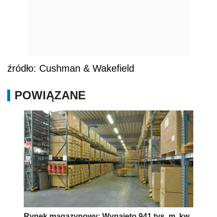
źródło: Cushman & Wakefield
POWIĄZANE
Rynek magazynowy: Wynajęto 941 tys. m. kw