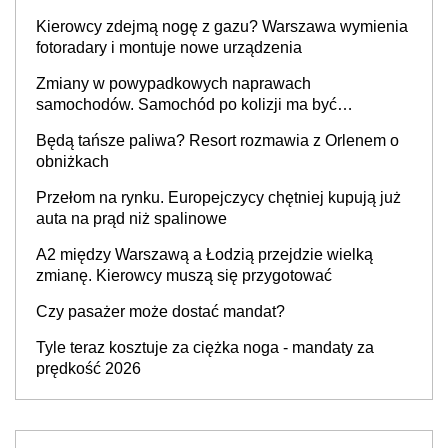
Kierowcy zdejmą nogę z gazu? Warszawa wymienia
fotoradary i montuje nowe urządzenia
Zmiany w powypadkowych naprawach
samochodów. Samochód po kolizji ma być
przywrócony do stanu zgodnego z technologią
Będą tańsze paliwa? Resort rozmawia z Orlenem o
producenta
obniżkach
Przełom na rynku. Europejczycy chętniej kupują już
auta na prąd niż spalinowe
A2 między Warszawą a Łodzią przejdzie wielką
zmianę. Kierowcy muszą się przygotować
Czy pasażer może dostać mandat?
Tyle teraz kosztuje za ciężka noga - mandaty za
prędkość 2026