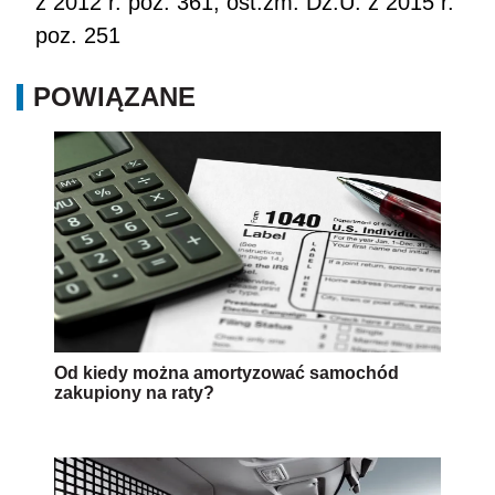
z 2012 r. poz. 361; ost.zm. Dz.U. z 2015 r.
poz. 251
POWIĄZANE
Od kiedy można amortyzować samochód
zakupiony na raty?