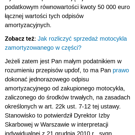
podatkowym równowartości kwoty 50 000 euro
łącznej wartości tych odpisów
amortyzacyjnych.
Zobacz też:
Jak rozliczyć sprzedaż motocykla
zamortyzowanego w części?
Jeżeli zatem jest Pan małym podatnikiem w
rozumieniu przepisów updof, to ma Pan
prawo
dokonać jed­norazowego odpisu
amortyzacyjnego od zakupionego motocykla,
zaliczonego do środków trwałych, na zasa­dach
określonych w art. 22k ust. 7-12 tej ustawy.
Stanowisko to potwierdził Dyrektor Izby
Skarbowej w Warsza­wie w interpretacji
indywidualnej z 21 grudnia 2010 r., sygn.