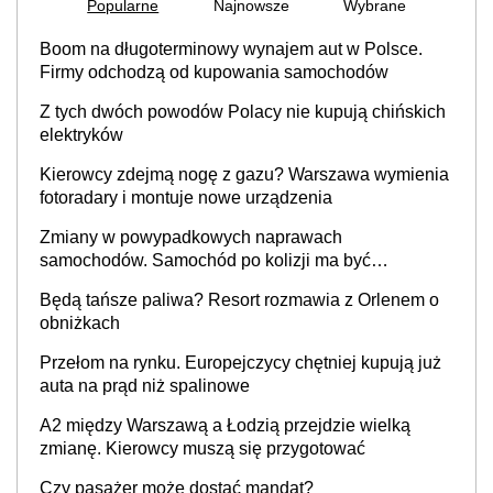
Popularne
Najnowsze
Wybrane
Boom na długoterminowy wynajem aut w Polsce.
Firmy odchodzą od kupowania samochodów
Z tych dwóch powodów Polacy nie kupują chińskich
elektryków
Kierowcy zdejmą nogę z gazu? Warszawa wymienia
fotoradary i montuje nowe urządzenia
Zmiany w powypadkowych naprawach
samochodów. Samochód po kolizji ma być
przywrócony do stanu zgodnego z technologią
Będą tańsze paliwa? Resort rozmawia z Orlenem o
producenta
obniżkach
Przełom na rynku. Europejczycy chętniej kupują już
auta na prąd niż spalinowe
A2 między Warszawą a Łodzią przejdzie wielką
zmianę. Kierowcy muszą się przygotować
Czy pasażer może dostać mandat?