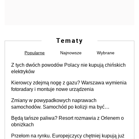
Tematy
Popularne
Najnowsze
Wybrane
Z tych dwóch powodów Polacy nie kupują chińskich
elektryków
Kierowcy zdejmą nogę z gazu? Warszawa wymienia
fotoradary i montuje nowe urządzenia
Zmiany w powypadkowych naprawach
samochodów. Samochód po kolizji ma być
przywrócony do stanu zgodnego z technologią
Będą tańsze paliwa? Resort rozmawia z Orlenem o
producenta
obniżkach
Przełom na rynku. Europejczycy chętniej kupują już