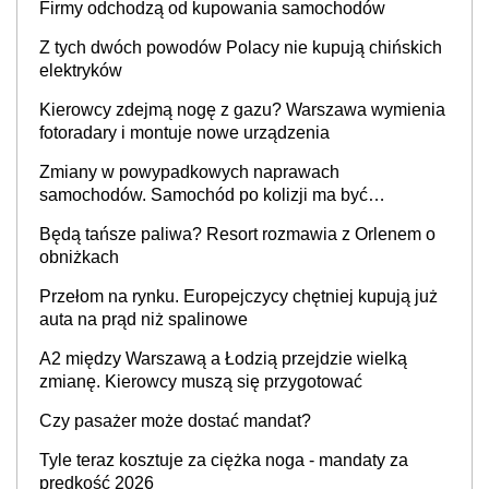
Firmy odchodzą od kupowania samochodów
Z tych dwóch powodów Polacy nie kupują chińskich
elektryków
Kierowcy zdejmą nogę z gazu? Warszawa wymienia
fotoradary i montuje nowe urządzenia
Zmiany w powypadkowych naprawach
samochodów. Samochód po kolizji ma być
przywrócony do stanu zgodnego z technologią
Będą tańsze paliwa? Resort rozmawia z Orlenem o
producenta
obniżkach
Przełom na rynku. Europejczycy chętniej kupują już
auta na prąd niż spalinowe
A2 między Warszawą a Łodzią przejdzie wielką
zmianę. Kierowcy muszą się przygotować
Czy pasażer może dostać mandat?
Tyle teraz kosztuje za ciężka noga - mandaty za
prędkość 2026