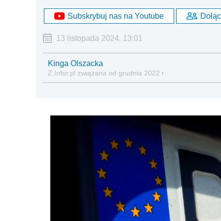
Subskrybuj nas na Youtube
Dołąc
13 listopada 2024, 13:01
Kinga Olszacka
Z Infor.pl związana od grudnia 2022 r.