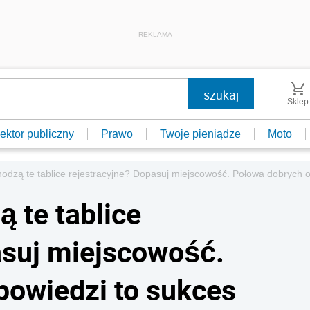
REKLAMA
Sklep
ektor publiczny
Prawo
Twoje pieniądze
Moto
dzą te tablice rejestracyjne? Dopasuj miejscowość. Połowa dobrych 
 te tablice
asuj miejscowość.
powiedzi to sukces