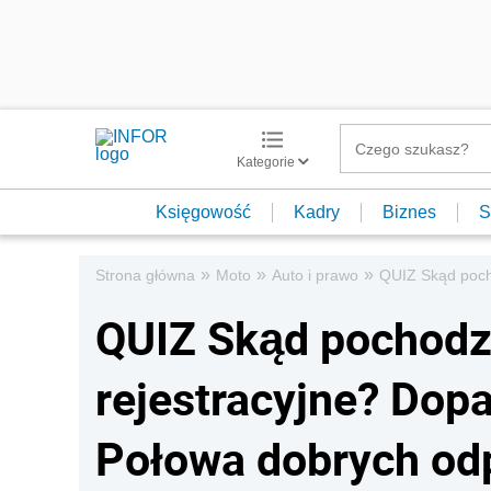
Kategorie
Księgowość
Kadry
Biznes
S
»
»
»
Strona główna
Moto
Auto i prawo
QUIZ Skąd pocho
QUIZ Skąd pochodzą
rejestracyjne? Dop
Połowa dobrych od