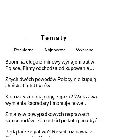
Tematy
Popularne
Najnowsze
Wybrane
Boom na długoterminowy wynajem aut w
Polsce. Firmy odchodzą od kupowania
samochodów
Z tych dwóch powodów Polacy nie kupują
chińskich elektryków
Kierowcy zdejmą nogę z gazu? Warszawa
wymienia fotoradary i montuje nowe
urządzenia
Zmiany w powypadkowych naprawach
samochodów. Samochód po kolizji ma być
przywrócony do stanu zgodnego z
Będą tańsze paliwa? Resort rozmawia z
technologią producenta