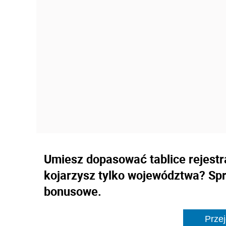
Umiesz dopasować tablice rejest
kojarzysz tylko województwa? Spra
bonusowe.
Przej