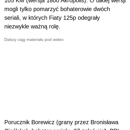
105 KM (wersja 1800 Akropolis). O takiej wersji
mogli tylko pomarzyć bohaterowie dwóch
seriali, w których Fiaty 125p odegrały
niezwykle ważną rolę.
Dalszy ciąg materiału pod wideo
Porucznik Borewicz (grany przez Bronisława