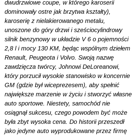
dwudrzwiowe coupe, w którego karoserii
dominowały ostre jak brzytwa kształty),
karoserię z nielakierowanego metalu,
unoszone do góry drzwi i sześciocylindrowy
silnik benzynowy w układzie V 6 o pojemności
2,8 l i mocy 130 KM, będąc wspólnym dziełem
Renault, Peugeota i Volvo. Swoją nazwę
zawdzięcza twórcy, Johnowi DeLoreanowi,
który porzucił wysokie stanowisko w koncernie
GM (gdzie był wiceprezesem), aby spełnić
największe marzenie w życiu i stworzyć własne
auto sportowe. Niestety, samochód nie
osiągnął sukcesu, czego powodem być może
była zbyt wysoka cena. Do historii przeszedł
jako jedyne auto wyprodukowane przez firmę