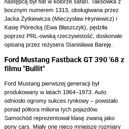
następcą był fiat w kolorze safari. Taksówka z
bocznym numerem 1313, obsługiwana przez
Jacka Żytkiewicza (Mieczysław Hryniewicz) i
Kasię Piórecką (Ewa Błaszczyk), pędziła
poprzez PRL-owską rzeczywistość, doskonale
opisaną przez reżysera Stanisława Bareję.
Ford Mustang Fastback GT 390 '68 z
filmu "Bullit"
Ford Mustang pierwszej generacji był
produkowany w latach 1964–1973. Auto
odniosło ogromy sukces rynkowy – powstało
ponad półtora miliona tych pojazdów.
Samochód reprezentował klasę zwaną jako
pony cars. Miały one nieco mniejsze rozmiary