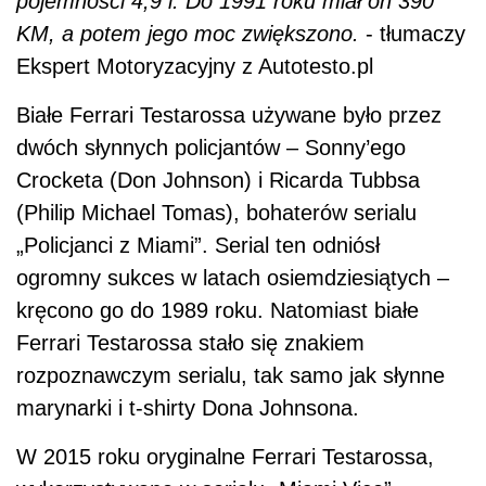
pojemności 4,9 l. Do 1991 roku miał on 390
KM, a potem jego moc zwiększono.
- tłumaczy
Ekspert Motoryzacyjny z Autotesto.pl
Białe Ferrari Testarossa używane było przez
dwóch słynnych policjantów – Sonny’ego
Crocketa (Don Johnson) i Ricarda Tubbsa
(Philip Michael Tomas), bohaterów serialu
„Policjanci z Miami”. Serial ten odniósł
ogromny sukces w latach osiemdziesiątych –
kręcono go do 1989 roku. Natomiast białe
Ferrari Testarossa stało się znakiem
rozpoznawczym serialu, tak samo jak słynne
marynarki i t-shirty Dona Johnsona.
W 2015 roku oryginalne Ferrari Testarossa,