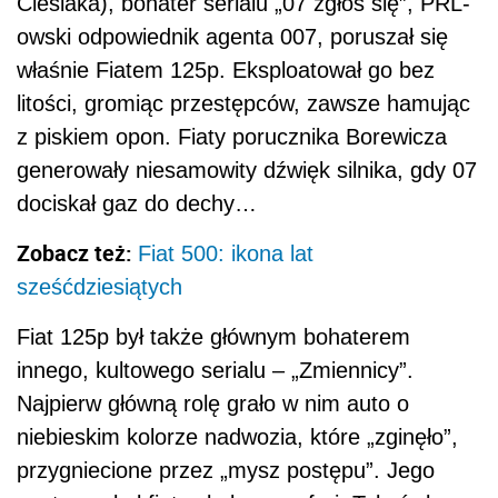
Cieślaka), bohater serialu „07 zgłoś się”, PRL-
owski odpowiednik agenta 007, poruszał się
właśnie Fiatem 125p. Eksploatował go bez
litości, gromiąc przestępców, zawsze hamując
z piskiem opon. Fiaty porucznika Borewicza
generowały niesamowity dźwięk silnika, gdy 07
dociskał gaz do dechy…
Zobacz też:
Fiat 500: ikona lat
sześćdziesiątych
Fiat 125p był także głównym bohaterem
innego, kultowego serialu – „Zmiennicy”.
Najpierw główną rolę grało w nim auto o
niebieskim kolorze nadwozia, które „zginęło”,
przygniecione przez „mysz postępu”. Jego