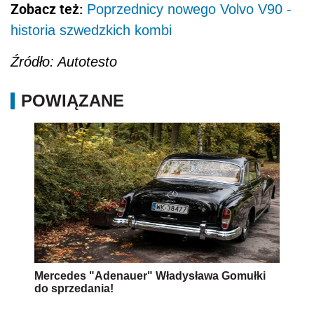
Zobacz też:
Poprzednicy nowego Volvo V90 -
historia szwedzkich kombi
Źródło: Autotesto
POWIĄZANE
Mercedes "Adenauer" Władysława Gomułki
do sprzedania!