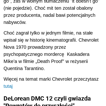
go", zaś w wolnym tłumaczeniu "it doesn't go"
(nie pojedzie). Choć mit ten został obalony
przez producenta, nadal bawi potencjalnych
nabywców.
Choć zagrał tylko w jednym filmie, na stałe
wpisał się w historię kinematografii. Chevrolet
Nova 1970 prowadzony przez
psychopatycznego mordercę Kaskadera
Mike’a w filmie „Death Proof” w reżyserii
Quentina Tarantino.
Więcej na temat marki Chevrolet przeczytasz
tutaj
DeLorean DMC 12 czyli gwiazda
"Powrotów do przyszłości"