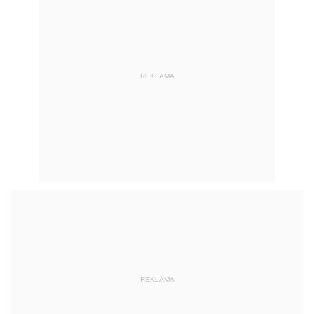
REKLAMA
Zobacz też:
Audi rozwija laserowe światła:
wyższa rozdzielczość
W nowym Audi RS 3 Sportback,
turbodoładowana
jednostka
napędowa 2.5
TFSI z bezpośrednim wtryskiem ma moc 270