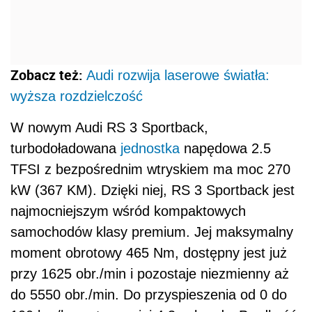
kW (367 KM). Dzięki niej, RS 3 Sportback jest
najmocniejszym wśród kompaktowych
samochodów klasy premium. Jej maksymalny
moment obrotowy 465 Nm, dostępny jest już
przy 1625 obr./min i pozostaje niezmienny aż
do 5550 obr./min. Do przyspieszenia od 0 do
100 km/h wystarcza jej 4,3 sekundy. Prędkość
maksymalna to 280 km/h.
W Audi RS Q3,
silnik
rozwija moc 250 kW (340
KM) i osiąga moment obrotowy 450 Nm.
Wyposażony w tę pięciocylindrową jednostkę
napędową topowy model serii Q3, od 0 do 100
km/h przyspiesza w 4,8 sekundy, a jego
maksymalna, ograniczona elektronicznie