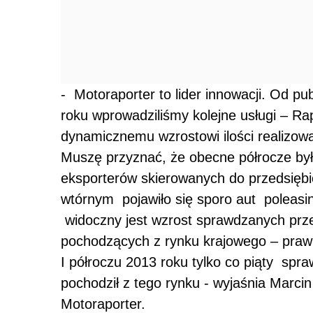
- Motoraporter to lider innowacji. Od pu
roku wprowadziliśmy kolejne usługi – Ra
dynamicznemu wzrostowi ilości realizo
Muszę przyznać, że obecne półrocze było
eksporterów skierowanych do przedsiębi
wtórnym pojawiło się sporo aut poleasi
widoczny jest wzrost sprawdzanych prz
pochodzących z rynku krajowego – praw
I półroczu 2013 roku tylko co piąty sp
pochodził z tego rynku - wyjaśnia Marc
Motoraporter.