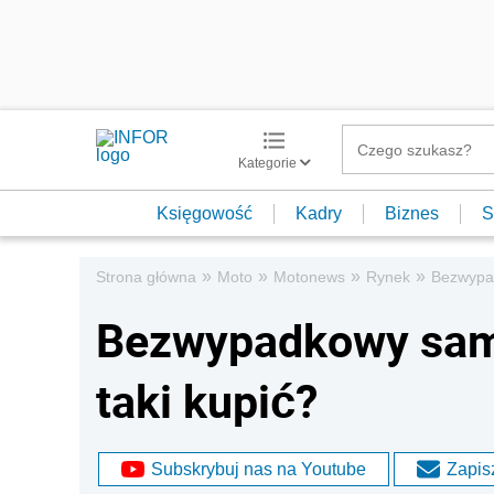
Kategorie
Księgowość
Kadry
Biznes
S
»
»
»
»
Strona główna
Moto
Motonews
Rynek
Bezwypad
Bezwypadkowy sam
taki kupić?
Subskrybuj nas na Youtube
Zapisz