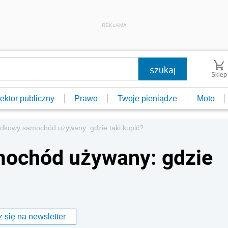
REKLAMA
Sklep
ektor publiczny
Prawo
Twoje pieniądze
Moto
kowy samochód używany: gdzie taki kupić?
ochód używany: gdzie
 się na newsletter