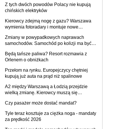
Z tych dwóch powodów Polacy nie kupują
chińskich elektryków
Kierowcy zdejmą nogę z gazu? Warszawa
wymienia fotoradary i montuje nowe
urządzenia
Zmiany w powypadkowych naprawach
samochodów. Samochód po kolizji ma być
przywrócony do stanu zgodnego z
Będą tańsze paliwa? Resort rozmawia z
technologią producenta
Orlenem o obniżkach
Przełom na rynku. Europejczycy chętniej
kupują już auta na prąd niż spalinowe
A2 między Warszawą a Łodzią przejdzie
wielką zmianę. Kierowcy muszą się
przygotować
Czy pasażer może dostać mandat?
Tyle teraz kosztuje za ciężka noga - mandaty
za prędkość 2026