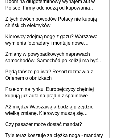
Boom na długoterminowy wynajem aut w
Polsce. Firmy odchodzą od kupowania
samochodów
Z tych dwóch powodów Polacy nie kupują
chińskich elektryków
Kierowcy zdejmą nogę z gazu? Warszawa
wymienia fotoradary i montuje nowe
urządzenia
Zmiany w powypadkowych naprawach
samochodów. Samochód po kolizji ma być
przywrócony do stanu zgodnego z
Będą tańsze paliwa? Resort rozmawia z
technologią producenta
Orlenem o obniżkach
Przełom na rynku. Europejczycy chętniej
kupują już auta na prąd niż spalinowe
A2 między Warszawą a Łodzią przejdzie
wielką zmianę. Kierowcy muszą się
przygotować
Czy pasażer może dostać mandat?
Tyle teraz kosztuje za ciężka noga - mandaty