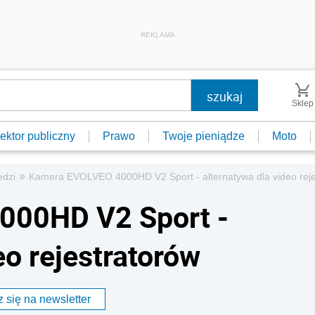
REKLAMA
Sklep
ektor publiczny
Prawo
Twoje pieniądze
Moto
»
edzi
Kamera EVOLVEO 4000HD V2 Sport - alternatywa dla video reje
000HD V2 Sport -
eo rejestratorów
 się na newsletter