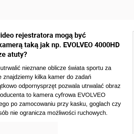
ideo rejestratora mogą być
 kamerą taką jak np. EVOLVEO 4000HD
ze atuty?
utrwalić nieznane oblicze świata sportu za
cie znajdziemy kilka kamer do zadań
ątkowo odpornysprzęt pozwala utrwalać obraz
i producenta to kamera cyfrowa EVOLVEO
tego po zamocowaniu przy kasku, goglach czy
sób nie ogranicza możliwości ruchowych.