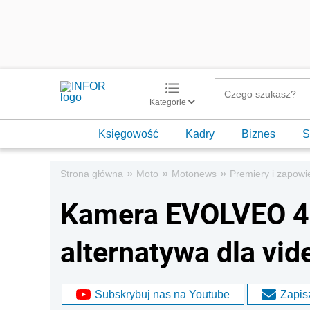
Kategorie
Księgowość
Kadry
Biznes
S
»
»
»
Strona główna
Moto
Motonews
Premiery i zapowi
Kamera EVOLVEO 4
alternatywa dla vid
Subskrybuj nas na Youtube
Zapisz