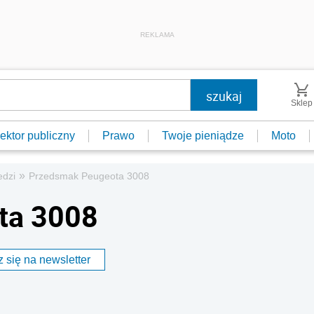
REKLAMA
Sklep
ektor publiczny
Prawo
Twoje pieniądze
Moto
»
edzi
Przedsmak Peugeota 3008
ta 3008
 się na newsletter