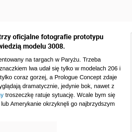
zy oficjalne fotografie prototypu
wiedzią modelu 3008.
entowany na targach w Paryżu. Trzeba
 znaczkiem lwa udał się tylko w modelach 206 i
ż tylko coraz gorzej, a Prologue Concept zdaje
 wyglądają dramatycznie, jedynie bok, nawet z
ny
troszeczkę ratuje sytuację. Wcale bym się
ycy lub Amerykanie okrzyknęli go najbrzydszym