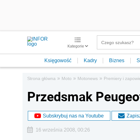
Kategorie
Księgowość
Kadry
Biznes
S
»
»
»
Strona główna
Moto
Motonews
Premiery i zapowi
Przedsmak Peugeo
Subskrybuj nas na Youtube
Zapisz
16 września 2008, 00:26