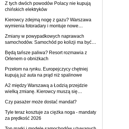
Z tych dwóch powodów Polacy nie kupują
chińskich elektryków
Kierowcy zdejmą nogę z gazu? Warszawa
wymienia fotoradary i montuje nowe
urządzenia
Zmiany w powypadkowych naprawach
samochodów. Samochód po kolizji ma być
przywrócony do stanu zgodnego z
Będą tańsze paliwa? Resort rozmawia z
technologią producenta
Orlenem o obniżkach
Przełom na rynku. Europejczycy chętniej
kupują już auta na prąd niż spalinowe
A2 między Warszawą a Łodzią przejdzie
wielką zmianę. Kierowcy muszą się
przygotować
Czy pasażer może dostać mandat?
Tyle teraz kosztuje za ciężka noga - mandaty
za prędkość 2026
Top marki i modele samochodów używanych