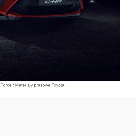
 Force
/
Materiały prasowe Toyota