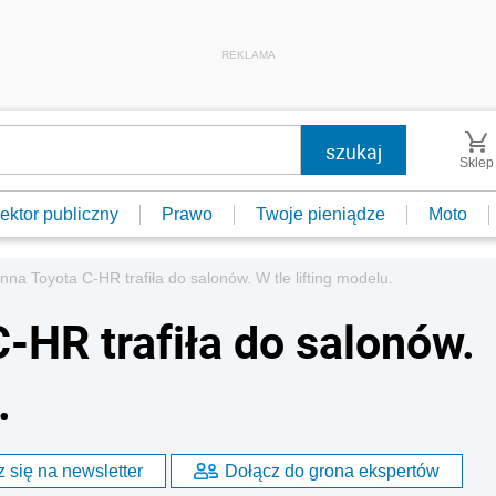
REKLAMA
Sklep
ektor publiczny
Prawo
Twoje pieniądze
Moto
nna Toyota C-HR trafiła do salonów. W tle lifting modelu.
-HR trafiła do salonów.
.
 się na newsletter
Dołącz do grona ekspertów