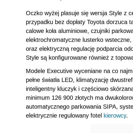
Oczko wyżej plasuje się wersja Style z c
przypadku bez dopłaty Toyota dorzuca ta
calowe koła aluminiowe, czujniki parkowan
elektrochromatyczne lusterko wsteczne, 
oraz elektryczną regulację podparcia od
Style są konfigurowane również z topow
Modele Executive wyceniane na co najmn
pełne światła LED, klimatyzację dwustref
inteligentny kluczyk i częściowo skórzan
minimum 126 900 złotych ma dwukolorow
automatycznego parkowania SIPA, system
elektrycznie regulowany fotel
kierowcy
.