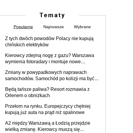
Tematy
Popularne
Najnowsze
Wybrane
Z tych dwóch powodów Polacy nie kupują
chińskich elektryków
Kierowcy zdejmą nogę z gazu? Warszawa
wymienia fotoradary i montuje nowe
urządzenia
Zmiany w powypadkowych naprawach
samochodów. Samochód po kolizji ma być
przywrócony do stanu zgodnego z
Będą tańsze paliwa? Resort rozmawia z
technologią producenta
Orlenem o obniżkach
Przełom na rynku. Europejczycy chętniej
kupują już auta na prąd niż spalinowe
A2 między Warszawą a Łodzią przejdzie
wielką zmianę. Kierowcy muszą się