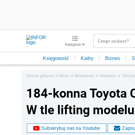
Kategorie
Księgowość
Kadry
Biznes
S
»
»
»
»
Strona główna
Moto
Motonews
Nowości
184-ko
184-konna Toyota C
W tle lifting modelu
Subskrybuj nas na Youtube
Zapisz