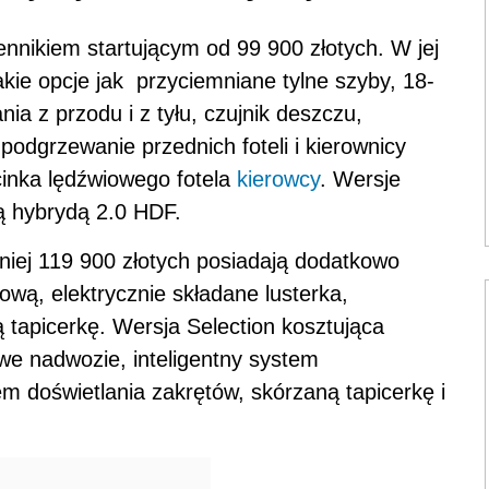
ennikiem startującym od 99 900 złotych. W jej
kie opcje jak przyciemniane tylne szyby, 18-
ia z przodu i z tyłu, czujnik deszczu,
podgrzewanie przednich foteli i kierownicy
cinka lędźwiowego fotela
kierowcy
. Wersje
ą hybrydą 2.0 HDF.
iej 119 900 złotych posiadają dodatkowo
ową, elektrycznie składane lusterka,
ą tapicerkę. Wersja Selection kosztująca
e nadwozie, inteligentny system
 doświetlania zakrętów, skórzaną tapicerkę i