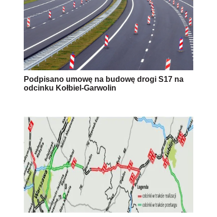
Podpisano umowę na budowę drogi S17 na
odcinku Kołbiel-Garwolin