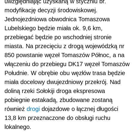
uwzględniając uzyskaną w styczniu br.
modyfikację decyzji środowiskowej.
Jednojezdniowa obwodnica Tomaszowa
Lubelskiego będzie miała ok. 9,6 km,
przebiegać będzie po wschodniej stronie
miasta. Na przecięciu z drogą wojewódzką nr
850 powstanie węzeł Tomaszów Północ, a na
włączeniu do przebiegu DK17 węzeł Tomaszów
Południe. W obrębie obu węzłów trasa będzie
miała docelowy dwujezdniowy przekrój. Nad
doliną rzeki Sołokiji droga ekspresowa
pobiegnie estakadą, zbudowane zostaną
również
drogi
dojazdowe o łącznej długości
13,8 km przeznaczone do obsługi ruchu
lokalnego.