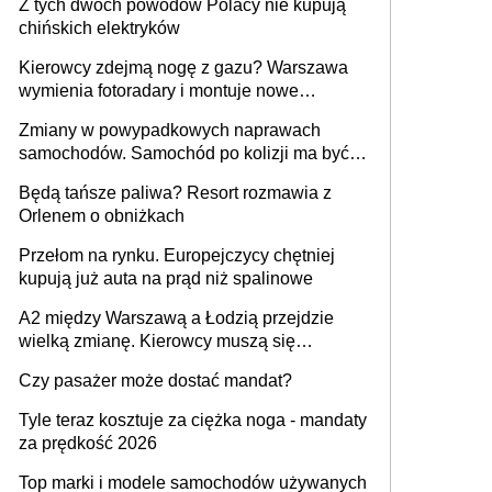
Z tych dwóch powodów Polacy nie kupują
chińskich elektryków
Kierowcy zdejmą nogę z gazu? Warszawa
wymienia fotoradary i montuje nowe
urządzenia
Zmiany w powypadkowych naprawach
samochodów. Samochód po kolizji ma być
przywrócony do stanu zgodnego z
Będą tańsze paliwa? Resort rozmawia z
technologią producenta
Orlenem o obniżkach
Przełom na rynku. Europejczycy chętniej
kupują już auta na prąd niż spalinowe
A2 między Warszawą a Łodzią przejdzie
wielką zmianę. Kierowcy muszą się
przygotować
Czy pasażer może dostać mandat?
Tyle teraz kosztuje za ciężka noga - mandaty
za prędkość 2026
Top marki i modele samochodów używanych