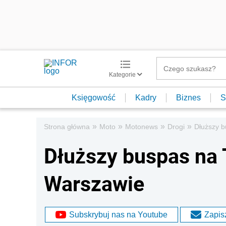
Kategorie
Księgowość
Kadry
Biznes
S
»
»
»
»
Strona główna
Moto
Motonews
Drogi
Dłuższy b
Dłuższy buspas na 
Warszawie
Subskrybuj nas na Youtube
Zapisz