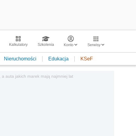
Kalkulatory
Szkolenia
Konto
Serwisy
Nieruchomości
Edukacja
KSeF
 a auta jakich marek mają najmniej lat