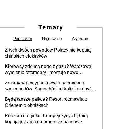
Tematy
Popularne
Najnowsze
Wybrane
Z tych dwóch powodów Polacy nie kupują
chińskich elektryków
Kierowcy zdejmą nogę z gazu? Warszawa
wymienia fotoradary i montuje nowe
urządzenia
Zmiany w powypadkowych naprawach
samochodów. Samochód po kolizji ma być
przywrócony do stanu zgodnego z
Będą tańsze paliwa? Resort rozmawia z
technologią producenta
Orlenem o obniżkach
Przełom na rynku. Europejczycy chętniej
kupują już auta na prąd niż spalinowe