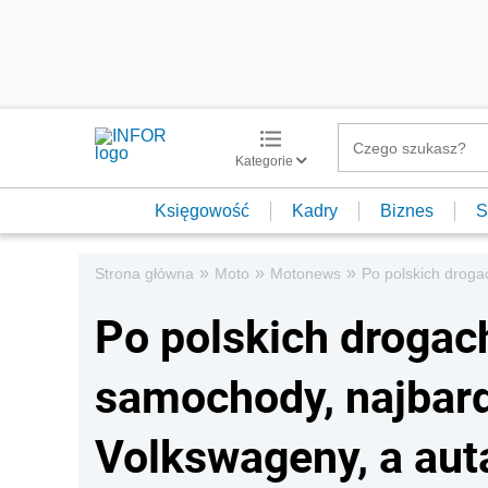
Kategorie
Księgowość
Kadry
Biznes
S
»
»
»
Strona główna
Moto
Motonews
Po polskich droga
Po polskich drogac
samochody, najbard
Volkswageny, a aut