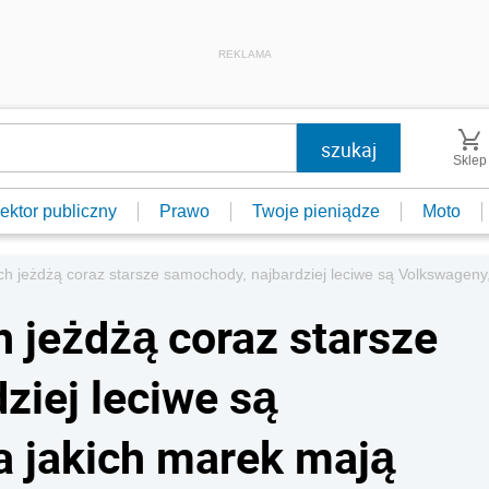
REKLAMA
Sklep
ektor publiczny
Prawo
Twoje pieniądze
Moto
ch jeżdżą coraz starsze samochody, najbardziej leciwe są Volkswageny,
h jeżdżą coraz starsze
ziej leciwe są
a jakich marek mają