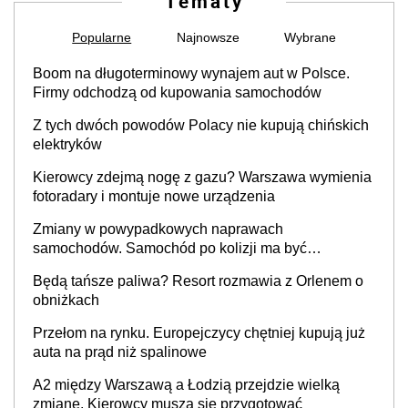
Tematy
Popularne
Najnowsze
Wybrane
Boom na długoterminowy wynajem aut w Polsce.
Firmy odchodzą od kupowania samochodów
Z tych dwóch powodów Polacy nie kupują chińskich
elektryków
Kierowcy zdejmą nogę z gazu? Warszawa wymienia
fotoradary i montuje nowe urządzenia
Zmiany w powypadkowych naprawach
samochodów. Samochód po kolizji ma być
przywrócony do stanu zgodnego z technologią
Będą tańsze paliwa? Resort rozmawia z Orlenem o
producenta
obniżkach
Przełom na rynku. Europejczycy chętniej kupują już
auta na prąd niż spalinowe
A2 między Warszawą a Łodzią przejdzie wielką
zmianę. Kierowcy muszą się przygotować