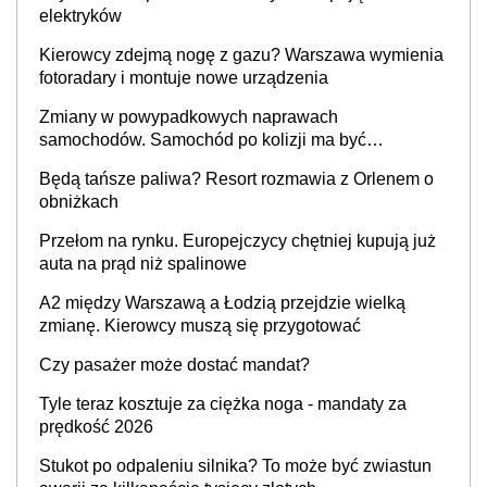
elektryków
Kierowcy zdejmą nogę z gazu? Warszawa wymienia
fotoradary i montuje nowe urządzenia
Zmiany w powypadkowych naprawach
samochodów. Samochód po kolizji ma być
przywrócony do stanu zgodnego z technologią
Będą tańsze paliwa? Resort rozmawia z Orlenem o
producenta
obniżkach
Przełom na rynku. Europejczycy chętniej kupują już
auta na prąd niż spalinowe
A2 między Warszawą a Łodzią przejdzie wielką
zmianę. Kierowcy muszą się przygotować
Czy pasażer może dostać mandat?
Tyle teraz kosztuje za ciężka noga - mandaty za
prędkość 2026
Stukot po odpaleniu silnika? To może być zwiastun