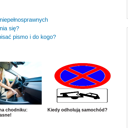
 niepełnosprawnych
nia się?
pisać pismo i do kogo?
na chodniku:
Kiedy odholują samochód?
jasne!