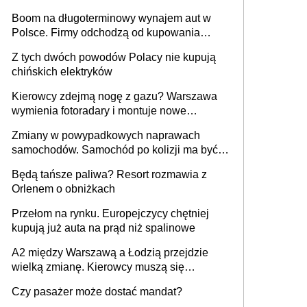
Boom na długoterminowy wynajem aut w
Polsce. Firmy odchodzą od kupowania
samochodów
Z tych dwóch powodów Polacy nie kupują
chińskich elektryków
Kierowcy zdejmą nogę z gazu? Warszawa
wymienia fotoradary i montuje nowe
urządzenia
Zmiany w powypadkowych naprawach
samochodów. Samochód po kolizji ma być
przywrócony do stanu zgodnego z
Będą tańsze paliwa? Resort rozmawia z
technologią producenta
Orlenem o obniżkach
Przełom na rynku. Europejczycy chętniej
kupują już auta na prąd niż spalinowe
A2 między Warszawą a Łodzią przejdzie
wielką zmianę. Kierowcy muszą się
przygotować
Czy pasażer może dostać mandat?