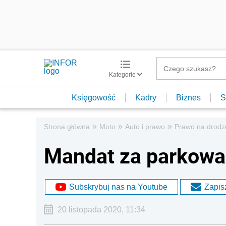
Kategorie
Księgowość
Kadry
Biznes
S
»
»
»
Strona główna
Moto
Auto i prawo
Prawo na drodz
Mandat za parkowani
Subskrybuj nas na Youtube
Zapisz
20 listopada 2020, 11:34