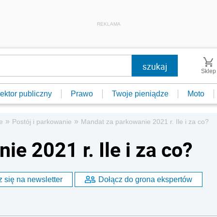
REKLAMA
Sklep
ektor publiczny
Prawo
Twoje pieniądze
Moto
»
»
e
Postój i parkowanie
Mandat za parkowanie 2021 r. Ile i za co?
e 2021 r. Ile i za co?
 się na newsletter
Dołącz do grona ekspertów