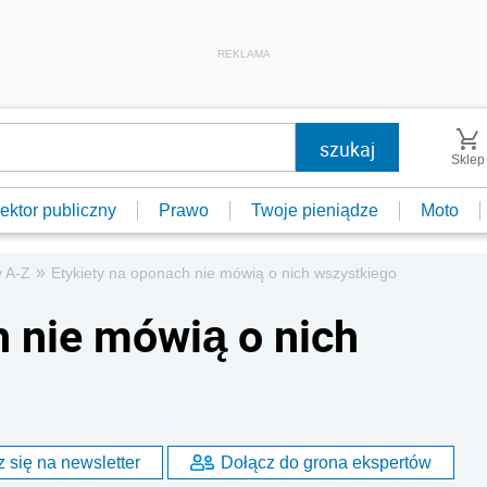
REKLAMA
Sklep
ektor publiczny
Prawo
Twoje pieniądze
Moto
»
 A-Z
Etykiety na oponach nie mówią o nich wszystkiego
h nie mówią o nich
 się na newsletter
Dołącz do grona ekspertów