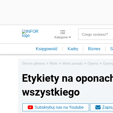
Kategorie
Księgowość
Kadry
Biznes
S
»
»
»
»
Strona główna
Moto
Moto porady
Opony
Opony
Etykiety na oponac
wszystkiego
Subskrybuj nas na Youtube
Zapisz