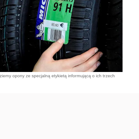
iemy opony ze specjalną etykietą informującą o ich trzech