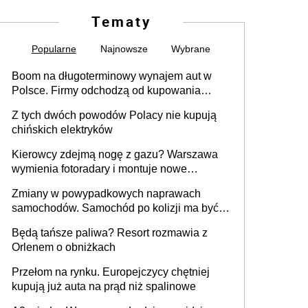
Tematy
Popularne
Najnowsze
Wybrane
Boom na długoterminowy wynajem aut w
Polsce. Firmy odchodzą od kupowania
samochodów
Z tych dwóch powodów Polacy nie kupują
chińskich elektryków
Kierowcy zdejmą nogę z gazu? Warszawa
wymienia fotoradary i montuje nowe
urządzenia
Zmiany w powypadkowych naprawach
samochodów. Samochód po kolizji ma być
przywrócony do stanu zgodnego z
Będą tańsze paliwa? Resort rozmawia z
technologią producenta
Orlenem o obniżkach
Przełom na rynku. Europejczycy chętniej
kupują już auta na prąd niż spalinowe