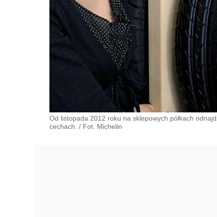
Od listopada 2012 roku na sklepowych półkach odnajdz
cechach.
/
Fot. Michelin