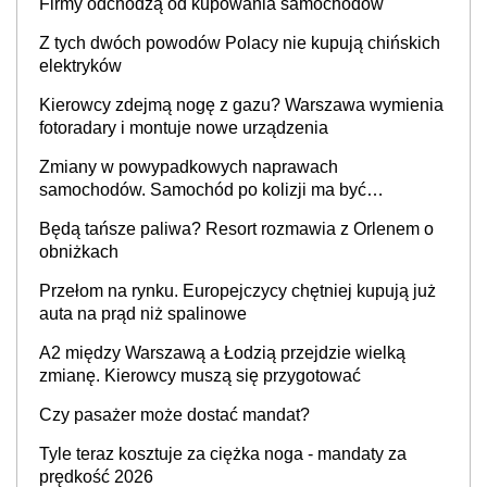
Firmy odchodzą od kupowania samochodów
Z tych dwóch powodów Polacy nie kupują chińskich
elektryków
Kierowcy zdejmą nogę z gazu? Warszawa wymienia
fotoradary i montuje nowe urządzenia
Zmiany w powypadkowych naprawach
samochodów. Samochód po kolizji ma być
przywrócony do stanu zgodnego z technologią
Będą tańsze paliwa? Resort rozmawia z Orlenem o
producenta
obniżkach
Przełom na rynku. Europejczycy chętniej kupują już
auta na prąd niż spalinowe
A2 między Warszawą a Łodzią przejdzie wielką
zmianę. Kierowcy muszą się przygotować
Czy pasażer może dostać mandat?
Tyle teraz kosztuje za ciężka noga - mandaty za
prędkość 2026