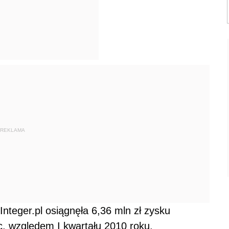
REKLAMA
teger.pl osiągnęła 6,36 mln zł zysku
c. względem I kwartału 2010 roku.