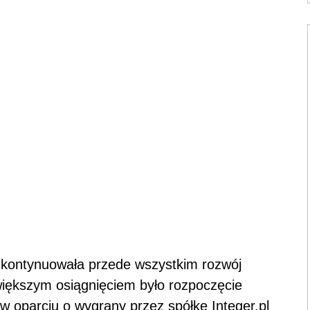
l kontynuowała przede wszystkim rozwój
większym osiągnięciem było rozpoczęcie
w oparciu o wygrany przez spółkę Integer.pl