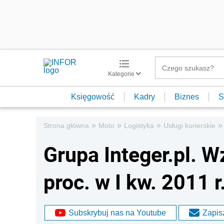
Kategorie
Księgowość
Kadry
Biznes
S
»
»
»
»
Strona główna
Moto
Logistyka
Usługi kurierskie
Grupa Integer.pl. W
proc. w I kw. 2011 r
Subskrybuj nas na Youtube
Zapisz