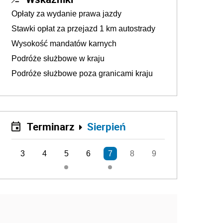
Opłaty za wydanie prawa jazdy
Stawki opłat za przejazd 1 km autostrady
Wysokość mandatów karnych
Podróże służbowe w kraju
Podróże służbowe poza granicami kraju
Terminarz
Sierpień
3
4
5
6
7
8
9