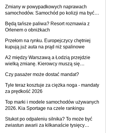
urządzenia
Zmiany w powypadkowych naprawach
samochodów. Samochód po kolizji ma być
przywrócony do stanu zgodnego z
Będą tańsze paliwa? Resort rozmawia z
technologią producenta
Orlenem o obniżkach
Przełom na rynku. Europejczycy chętniej
kupują już auta na prąd niż spalinowe
A2 między Warszawą a Łodzią przejdzie
wielką zmianę. Kierowcy muszą się
przygotować
Czy pasażer może dostać mandat?
Tyle teraz kosztuje za ciężka noga - mandaty
za prędkość 2026
Top marki i modele samochodów używanych
2026. Kia Sportage na czele rankingu
Stukot po odpaleniu silnika? To może być
zwiastun awarii za kilkanaście tysięcy
złotych