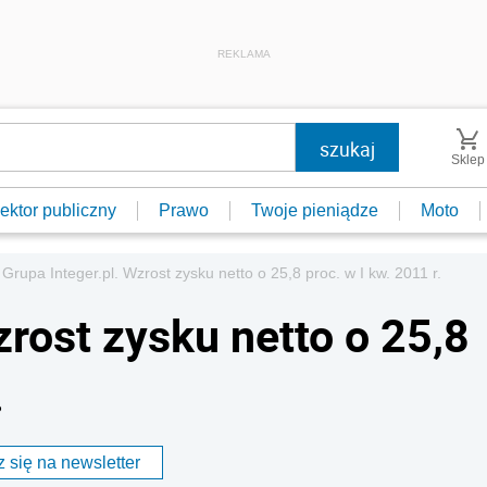
REKLAMA
Sklep
ektor publiczny
Prawo
Twoje pieniądze
Moto
Grupa Integer.pl. Wzrost zysku netto o 25,8 proc. w I kw. 2011 r.
zrost zysku netto o 25,8
.
 się na newsletter