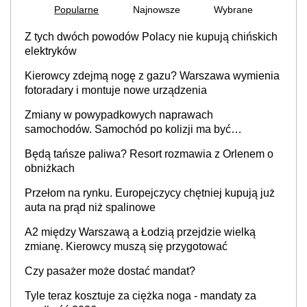
Popularne
Najnowsze
Wybrane
Z tych dwóch powodów Polacy nie kupują chińskich
elektryków
Kierowcy zdejmą nogę z gazu? Warszawa wymienia
fotoradary i montuje nowe urządzenia
Zmiany w powypadkowych naprawach
samochodów. Samochód po kolizji ma być
przywrócony do stanu zgodnego z technologią
Będą tańsze paliwa? Resort rozmawia z Orlenem o
producenta
obniżkach
Przełom na rynku. Europejczycy chętniej kupują już
auta na prąd niż spalinowe
A2 między Warszawą a Łodzią przejdzie wielką
zmianę. Kierowcy muszą się przygotować
Czy pasażer może dostać mandat?
Tyle teraz kosztuje za ciężka noga - mandaty za