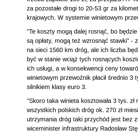
za pozostałe drogi to 20-53 gr za kilomet
krajowych. W systemie winietowym przew
"Te koszty mogą dalej rosnąć, bo będzie
są opłaty, mogą też wzrosnąć stawki" -
na sieci 1560 km dróg, ale ich liczba b
być w stanie wciąż tych rosnących kosz
ich usługi, a w konsekwencji ceny towaró
winietowym przewoźnik płacił średnio 3 ty
silnikiem klasy euro 3.
"Skoro taka winieta kosztowała 3 tys. zł 
wszystkich polskich dróg ok. 270 zł mie
utrzymania dróg taki przychód jest bez 
wiceminister infrastruktury Radosław Stę