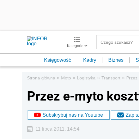
Kategorie
Księgowość
Kadry
Biznes
S
»
»
»
»
Strona główna
Moto
Logistyka
Transport
Przez 
Przez e-myto koszt
Subskrybuj nas na Youtube
Zapisz
11 lipca 2011, 14:54