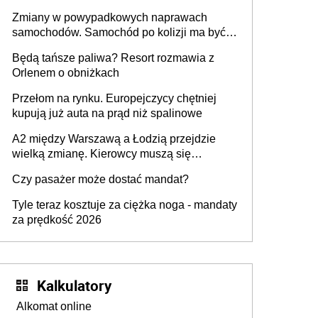
urządzenia
Zmiany w powypadkowych naprawach
samochodów. Samochód po kolizji ma być
przywrócony do stanu zgodnego z
Będą tańsze paliwa? Resort rozmawia z
technologią producenta
Orlenem o obniżkach
Przełom na rynku. Europejczycy chętniej
kupują już auta na prąd niż spalinowe
A2 między Warszawą a Łodzią przejdzie
wielką zmianę. Kierowcy muszą się
przygotować
Czy pasażer może dostać mandat?
Tyle teraz kosztuje za ciężka noga - mandaty
za prędkość 2026
Kalkulatory
Alkomat online