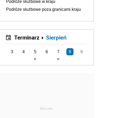
Podróże służbowe w kraju
Podróże służbowe poza granicami kraju
Terminarz
Sierpień
3
4
5
6
7
8
9
REKLAMA