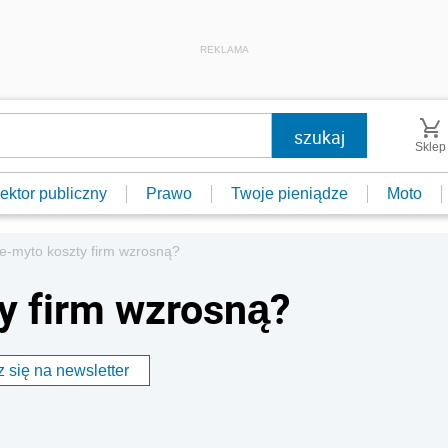
REKLAMA
Sklep
ektor publiczny
Prawo
Twoje pieniądze
Moto
e-myto koszty firm wzrosną?
y firm wzrosną?
 się na newsletter