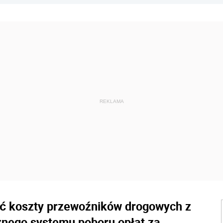
ąć koszty przewoźników drogowych z
nego systemu poboru opłat za