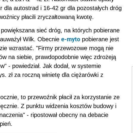
r dla autostrad i 16-42 gr dla pozostałych dróg
oźnicy płacili zryczałtowaną kwotę.
 powiększana sieć dróg, na których pobierane
e-myto
 zauważył Wilk. Obecnie
pobierane jest
ędzie wzrastać. "Firmy przewozowe mogą nie
tów na siebie, prawdopodobnie więc zdrożeją
w" - powiedział. Jak dodał, w systemie
s. zł za roczną winietę dla ciężarówki z
rocznie, to przewoźnik płacił za korzystanie ze
sięcznie. Z punktu widzenia kosztów budowy i
znaczenia" - ripostował obecny na debacie
pień.