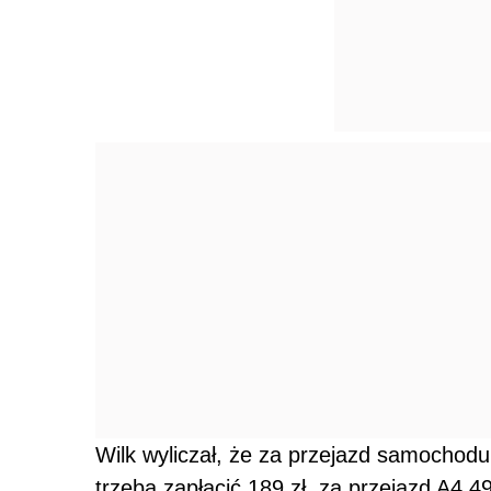
Wilk wyliczał, że za przejazd samochodu
trzeba zapłacić 189 zł, za przejazd A4 49