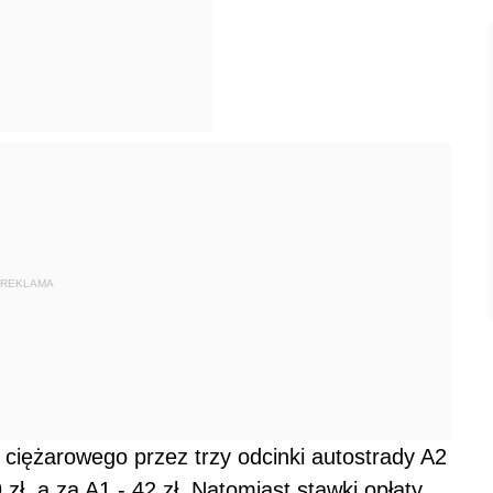
REKLAMA
 ciężarowego przez trzy odcinki autostrady A2
 zł, a za A1 - 42 zł. Natomiast stawki opłaty