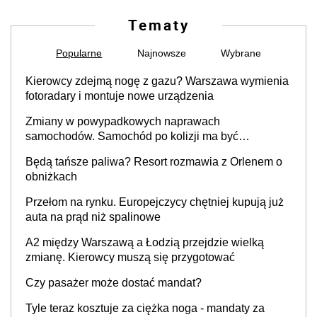
Tematy
Popularne
Najnowsze
Wybrane
Kierowcy zdejmą nogę z gazu? Warszawa wymienia
fotoradary i montuje nowe urządzenia
Zmiany w powypadkowych naprawach
samochodów. Samochód po kolizji ma być
przywrócony do stanu zgodnego z technologią
Będą tańsze paliwa? Resort rozmawia z Orlenem o
producenta
obniżkach
Przełom na rynku. Europejczycy chętniej kupują już
auta na prąd niż spalinowe
A2 między Warszawą a Łodzią przejdzie wielką
zmianę. Kierowcy muszą się przygotować
Czy pasażer może dostać mandat?
Tyle teraz kosztuje za ciężka noga - mandaty za