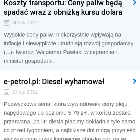
Koszty transportu: Ceny paliw będą
spadać wraz z obniżką kursu dolara
30 sty 2012
Wysokie ceny paliw "niekorzystnie wpływają na
inflację i niewątpliwie utrudniają rozwój gospodarczy
(...)- twierdzi Waldemar Pawlak, wicepremier i
minister gospodarki.
e-petrol.pl: Diesel wyhamował
27 sty 2012
Podwyżkowa seria, która wywindowała ceny oleju
napędowego do poziomu 5,79 zł/l, w końcu została
przerwana. Za litr diesla płacimy dokładnie tyle samo,
co przed tygodniem, a najbliższe dni mogą przynieść
wyczekiwaną przez kierowców obniżkę cen paliw.