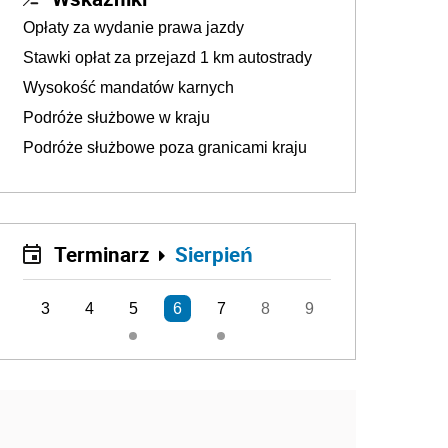
Opłaty za wydanie prawa jazdy
Stawki opłat za przejazd 1 km autostrady
Wysokość mandatów karnych
Podróże służbowe w kraju
Podróże służbowe poza granicami kraju
Terminarz
Sierpień
3
4
5
6
7
8
9