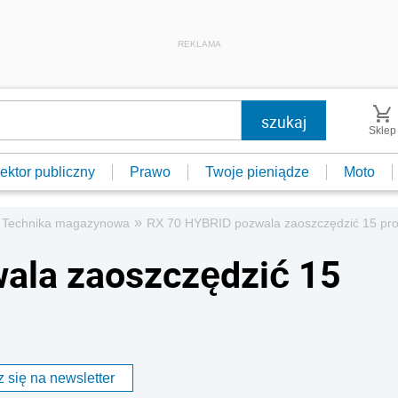
REKLAMA
Sklep
ektor publiczny
Prawo
Twoje pieniądze
Moto
»
Technika magazynowa
RX 70 HYBRID pozwala zaoszczędzić 15 pro
ala zaoszczędzić 15
 się na newsletter