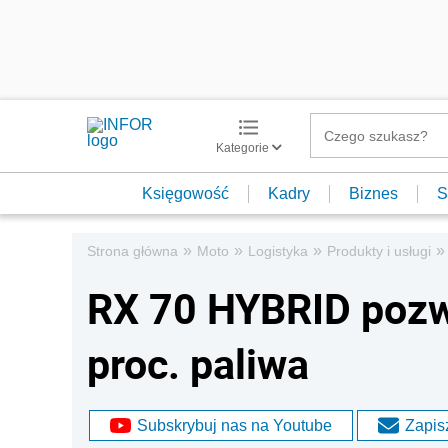
Kategorie
Księgowość
Kadry
Biznes
S
»
»
»
»
Strona główna
Moto
Logistyka
Produkty i usługi
RX 70 HYBRID pozw
proc. paliwa
Subskrybuj nas na Youtube
Zapisz