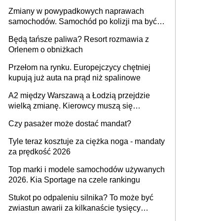
urządzenia
Zmiany w powypadkowych naprawach
samochodów. Samochód po kolizji ma być
przywrócony do stanu zgodnego z
Będą tańsze paliwa? Resort rozmawia z
technologią producenta
Orlenem o obniżkach
Przełom na rynku. Europejczycy chętniej
kupują już auta na prąd niż spalinowe
A2 między Warszawą a Łodzią przejdzie
wielką zmianę. Kierowcy muszą się
przygotować
Czy pasażer może dostać mandat?
Tyle teraz kosztuje za ciężka noga - mandaty
za prędkość 2026
Top marki i modele samochodów używanych
2026. Kia Sportage na czele rankingu
Stukot po odpaleniu silnika? To może być
zwiastun awarii za kilkanaście tysięcy
złotych