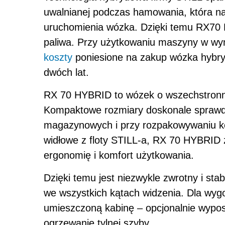
uwalnianej podczas hamowania, która n
uruchomienia wózka. Dzięki temu RX70
paliwa. Przy użytkowaniu maszyny w wy
koszty
poniesione na zakup wózka hybry
dwóch lat.
RX 70 HYBRID to wózek o wszechstronn
Kompaktowe rozmiary doskonale sprawdza
magazynowych i przy rozpakowywaniu ko
widłowe z floty STILL-a, RX 70 HYBRID
ergonomię i komfort użytkowania.
Dzięki temu jest niezwykle zwrotny i st
we wszystkich kątach widzenia. Dla wyg
umieszczoną kabinę – opcjonalnie wypos
ogrzewanie tylnej szyby.