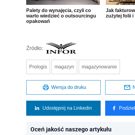
Palety do wynajęcia, czyli co
Jak fakturo
warto wiedzieć o outsourcingu
zużytej folii
opakowań
Źródło:
Prologis
magazyn
magazynowanie
Wersja do druku
N
Udostępnij na Linkedin
Podzie
Oceń jakość naszego artykułu