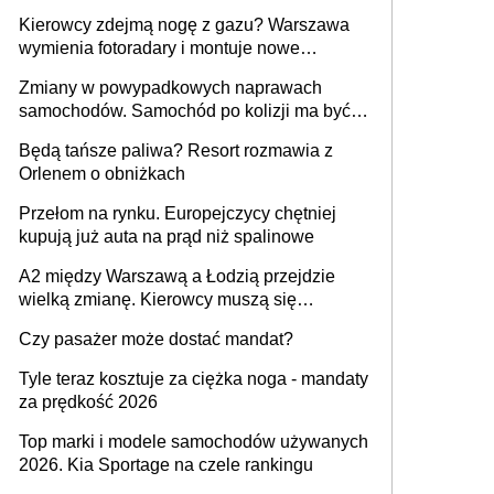
Kierowcy zdejmą nogę z gazu? Warszawa
wymienia fotoradary i montuje nowe
urządzenia
Zmiany w powypadkowych naprawach
samochodów. Samochód po kolizji ma być
przywrócony do stanu zgodnego z
Będą tańsze paliwa? Resort rozmawia z
technologią producenta
Orlenem o obniżkach
Przełom na rynku. Europejczycy chętniej
kupują już auta na prąd niż spalinowe
A2 między Warszawą a Łodzią przejdzie
wielką zmianę. Kierowcy muszą się
przygotować
Czy pasażer może dostać mandat?
Tyle teraz kosztuje za ciężka noga - mandaty
za prędkość 2026
Top marki i modele samochodów używanych
2026. Kia Sportage na czele rankingu