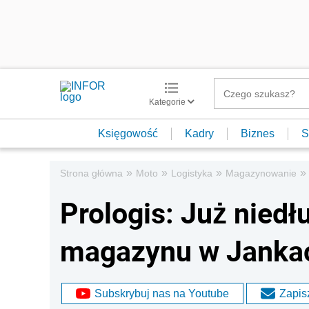
Kategorie
Księgowość
Kadry
Biznes
S
»
»
»
»
Strona główna
Moto
Logistyka
Magazynowanie
Prologis: Już nied
magazynu w Janka
Subskrybuj nas na Youtube
Zapisz