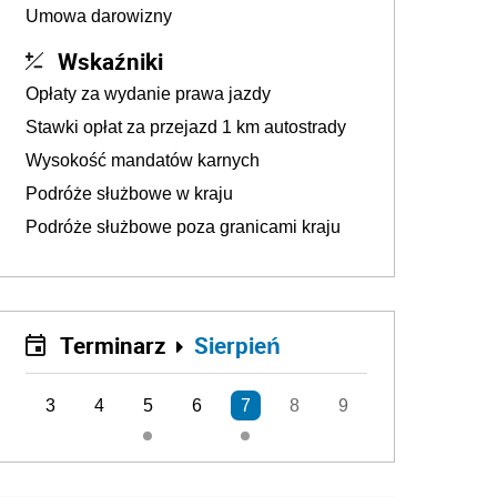
Umowa darowizny
Wskaźniki
Opłaty za wydanie prawa jazdy
Stawki opłat za przejazd 1 km autostrady
Wysokość mandatów karnych
Podróże służbowe w kraju
Podróże służbowe poza granicami kraju
Terminarz
Sierpień
3
4
5
6
7
8
9