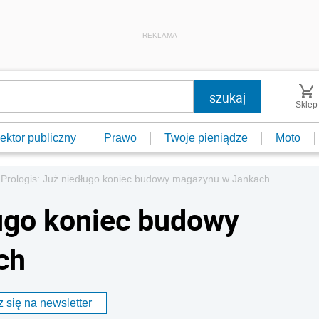
REKLAMA
Sklep
ektor publiczny
Prawo
Twoje pieniądze
Moto
Prologis: Już niedługo koniec budowy magazynu w Jankach
ługo koniec budowy
ch
 się na newsletter