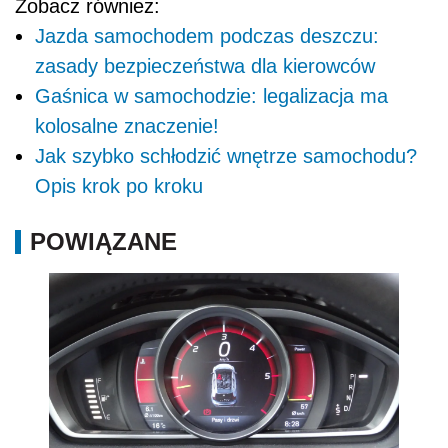
Zobacz również:
Jazda samochodem podczas deszczu:
zasady bezpieczeństwa dla kierowców
Gaśnica w samochodzie: legalizacja ma
kolosalne znaczenie!
Jak szybko schłodzić wnętrze samochodu?
Opis krok po kroku
POWIĄZANE