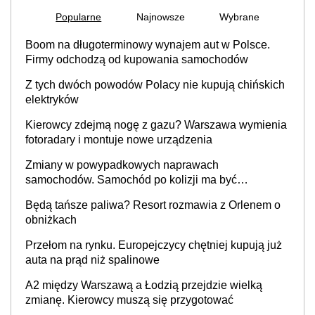
Popularne
Najnowsze
Wybrane
Boom na długoterminowy wynajem aut w Polsce.
Firmy odchodzą od kupowania samochodów
Z tych dwóch powodów Polacy nie kupują chińskich
elektryków
Kierowcy zdejmą nogę z gazu? Warszawa wymienia
fotoradary i montuje nowe urządzenia
Zmiany w powypadkowych naprawach
samochodów. Samochód po kolizji ma być
przywrócony do stanu zgodnego z technologią
Będą tańsze paliwa? Resort rozmawia z Orlenem o
producenta
obniżkach
Przełom na rynku. Europejczycy chętniej kupują już
auta na prąd niż spalinowe
A2 między Warszawą a Łodzią przejdzie wielką
zmianę. Kierowcy muszą się przygotować