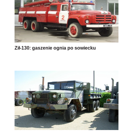
Ził-130: gaszenie ognia po sowiecku