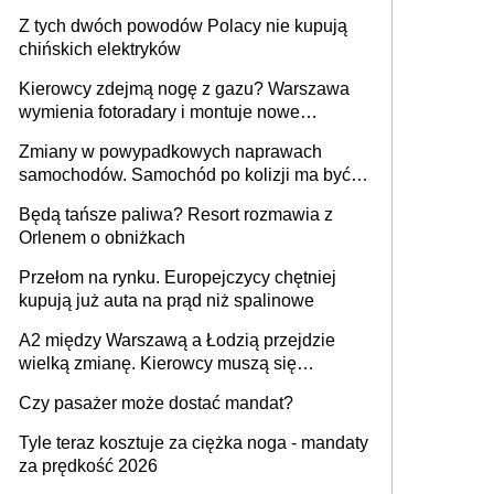
Z tych dwóch powodów Polacy nie kupują
chińskich elektryków
Kierowcy zdejmą nogę z gazu? Warszawa
wymienia fotoradary i montuje nowe
urządzenia
Zmiany w powypadkowych naprawach
samochodów. Samochód po kolizji ma być
przywrócony do stanu zgodnego z
Będą tańsze paliwa? Resort rozmawia z
technologią producenta
Orlenem o obniżkach
Przełom na rynku. Europejczycy chętniej
kupują już auta na prąd niż spalinowe
A2 między Warszawą a Łodzią przejdzie
wielką zmianę. Kierowcy muszą się
przygotować
Czy pasażer może dostać mandat?
Tyle teraz kosztuje za ciężka noga - mandaty
za prędkość 2026