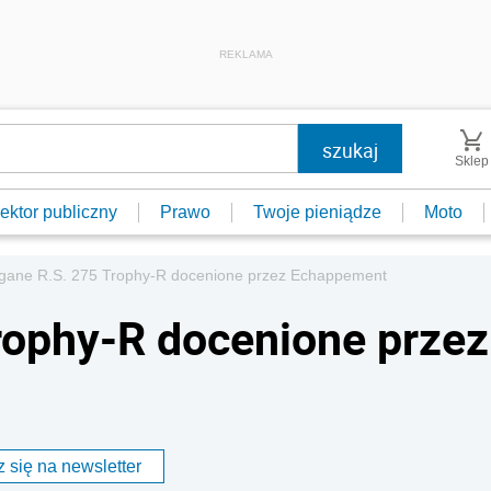
REKLAMA
Sklep
ektor publiczny
Prawo
Twoje pieniądze
Moto
ane R.S. 275 Trophy-R docenione przez Echappement
rophy-R docenione przez
 się na newsletter