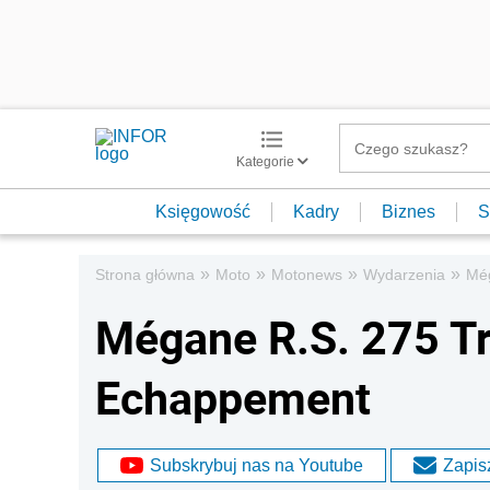
Kategorie
Księgowość
Kadry
Biznes
S
»
»
»
»
Strona główna
Moto
Motonews
Wydarzenia
Még
Mégane R.S. 275 T
Echappement
Subskrybuj nas na Youtube
Zapisz