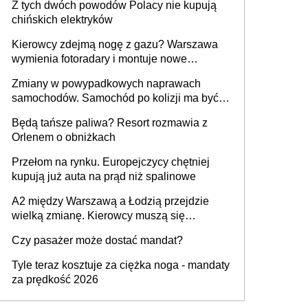
Z tych dwóch powodów Polacy nie kupują
chińskich elektryków
Kierowcy zdejmą nogę z gazu? Warszawa
wymienia fotoradary i montuje nowe
urządzenia
Zmiany w powypadkowych naprawach
samochodów. Samochód po kolizji ma być
przywrócony do stanu zgodnego z
Będą tańsze paliwa? Resort rozmawia z
technologią producenta
Orlenem o obniżkach
Przełom na rynku. Europejczycy chętniej
kupują już auta na prąd niż spalinowe
A2 między Warszawą a Łodzią przejdzie
wielką zmianę. Kierowcy muszą się
przygotować
Czy pasażer może dostać mandat?
Tyle teraz kosztuje za ciężka noga - mandaty
za prędkość 2026