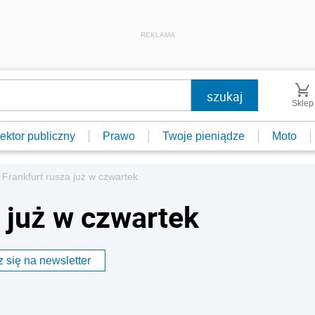
REKLAMA
Sklep
ektor publiczny
Prawo
Twoje pieniądze
Moto
 Frankfurt rusza już w czwartek
 już w czwartek
 się na newsletter