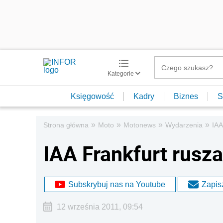
Kategorie
Księgowość
Kadry
Biznes
S
»
»
»
»
Strona główna
Moto
Motonews
Wydarzenia
IAA
IAA Frankfurt rusza
Subskrybuj nas na Youtube
Zapisz
12 września 2011, 09:54