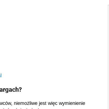
l
targach?
wców, niemożliwe jest więc wymienienie