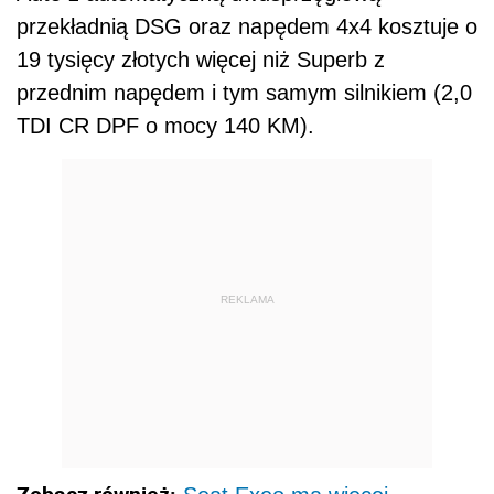
REKLAMA
Zobacz również:
Seat Exeo ma więcej
przestrzeni
Dalszy ciąg materiału pod wideo