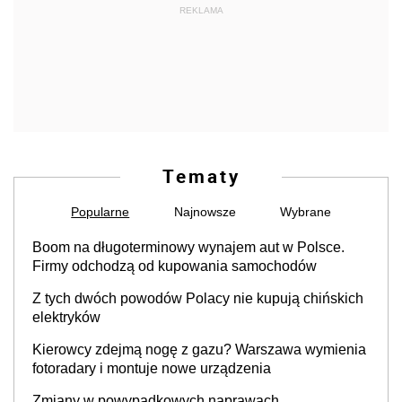
Boom na długoterminowy wynajem aut w Polsce.
Firmy odchodzą od kupowania samochodów
Z tych dwóch powodów Polacy nie kupują chińskich
elektryków
Kierowcy zdejmą nogę z gazu? Warszawa wymienia
fotoradary i montuje nowe urządzenia
Zmiany w powypadkowych naprawach
samochodów. Samochód po kolizji ma być
przywrócony do stanu zgodnego z technologią
Będą tańsze paliwa? Resort rozmawia z Orlenem o
producenta
obniżkach
Przełom na rynku. Europejczycy chętniej kupują już
auta na prąd niż spalinowe
A2 między Warszawą a Łodzią przejdzie wielką
zmianę. Kierowcy muszą się przygotować
Czy pasażer może dostać mandat?
Tyle teraz kosztuje za ciężka noga - mandaty za