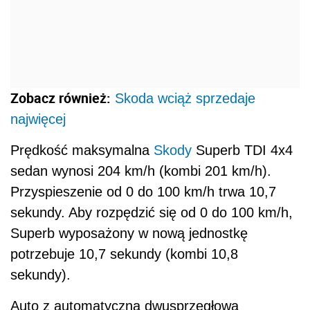
Przyspieszenie od 0 do 100 km/h trwa 10,7
sekundy. Aby rozpędzić się od 0 do 100 km/h,
Superb wyposażony w nową jednostkę
potrzebuje 10,7 sekundy (kombi 10,8
sekundy).
Auto z automatyczną dwusprzęgłową
przekładnią DSG oraz napędem 4x4 kosztuje o
19 tysięcy złotych więcej niż Superb z
przednim napędem i tym samym silnikiem (2,0
TDI CR DPF o mocy 140 KM).