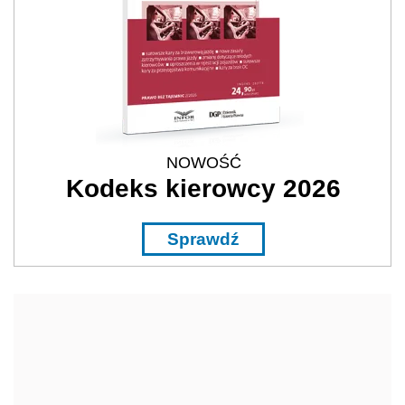
REKLAMA
Tematy
Popularne
Najnowsze
Wybrane