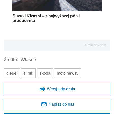
diesel
silnik
skoda
moto newsy
Wersja do druku
Napisz do nas
Zapisz się na newsletter
Udostępnij
Oceń jakość naszego artykułu
Twoja opinia jest dla nas bardzo ważna