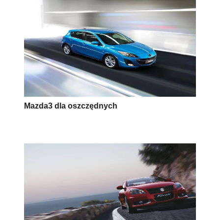
Suzuki Kizashi – z najwyższej półki
producenta
AUTOPROMOCJA
Źródło:
Własne