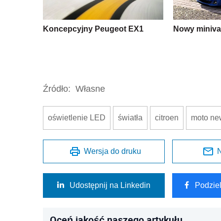
Koncepcyjny Peugeot EX1
Nowy miniva
Źródło:
Własne
oświetlenie LED
światła
citroen
moto ne
Wersja do druku
N
Udostępnij na Linkedin
Podzie
Oceń jakość naszego artykułu