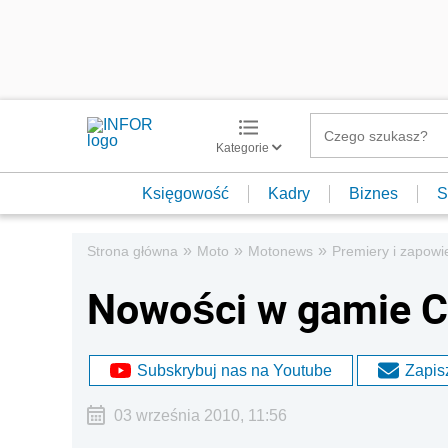
Kategorie
Księgowość
Kadry
Biznes
S
»
»
»
Strona główna
Moto
Motonews
Premiery i zapowi
Nowości w gamie C
Subskrybuj nas na Youtube
Zapisz
03 września 2010, 11:56