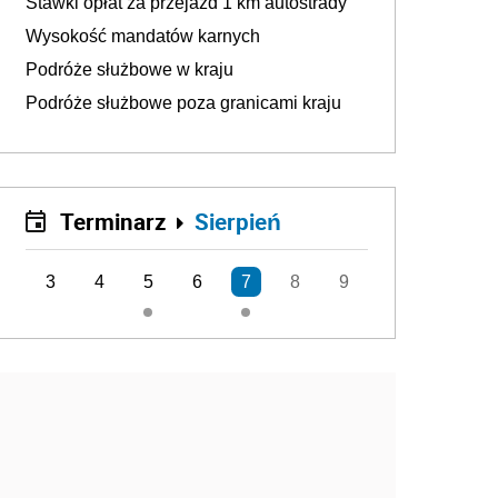
Stawki opłat za przejazd 1 km autostrady
Wysokość mandatów karnych
Podróże służbowe w kraju
Podróże służbowe poza granicami kraju
Terminarz
Sierpień
3
4
5
6
7
8
9