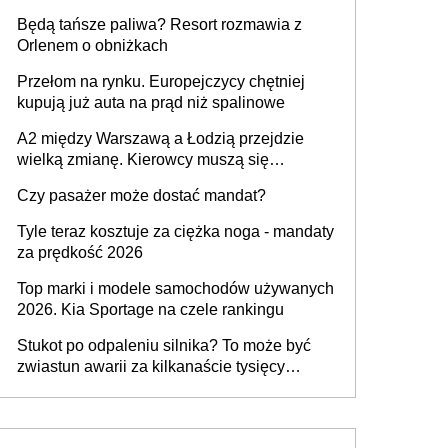
przywrócony do stanu zgodnego z
Będą tańsze paliwa? Resort rozmawia z
technologią producenta
Orlenem o obniżkach
Przełom na rynku. Europejczycy chętniej
kupują już auta na prąd niż spalinowe
A2 między Warszawą a Łodzią przejdzie
wielką zmianę. Kierowcy muszą się
przygotować
Czy pasażer może dostać mandat?
Tyle teraz kosztuje za ciężka noga - mandaty
za prędkość 2026
Top marki i modele samochodów używanych
2026. Kia Sportage na czele rankingu
Stukot po odpaleniu silnika? To może być
zwiastun awarii za kilkanaście tysięcy
złotych