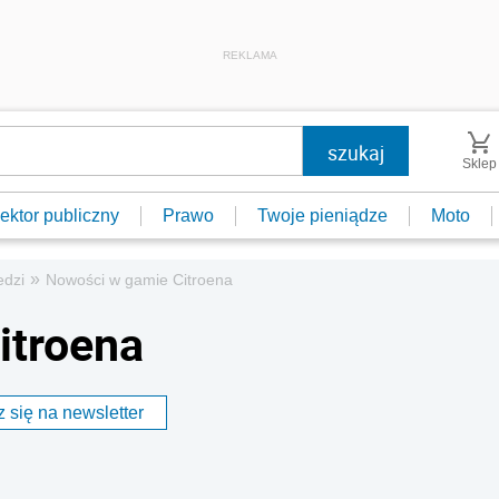
REKLAMA
Sklep
ektor publiczny
Prawo
Twoje pieniądze
Moto
»
edzi
Nowości w gamie Citroena
itroena
 się na newsletter