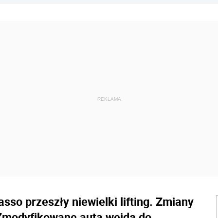
sso przeszły niewielki lifting. Zmiany
 Zmodyfikowane auta wejdą do