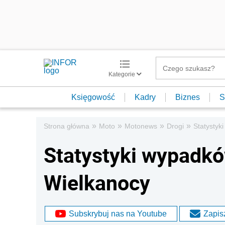
Kategorie
Księgowość
Kadry
Biznes
S
»
»
»
»
Strona główna
Moto
Motonews
Drogi
Statystyk
Statystyki wypadkó
Wielkanocy
Subskrybuj nas na Youtube
Zapisz