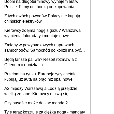
Boom na długoterminowy wynajem aut w
Polsce. Firmy odchodzą od kupowania
samochodów
Z tych dwóch powodów Polacy nie kupują
chińskich elektryków
Kierowcy zdejmą nogę z gazu? Warszawa
wymienia fotoradary i montuje nowe
urządzenia
Zmiany w powypadkowych naprawach
samochodów. Samochód po kolizji ma być
przywrócony do stanu zgodnego z
Będą tańsze paliwa? Resort rozmawia z
technologią producenta
Orlenem o obniżkach
Przełom na rynku. Europejczycy chętniej
kupują już auta na prąd niż spalinowe
A2 między Warszawą a Łodzią przejdzie
wielką zmianę. Kierowcy muszą się
przygotować
Czy pasażer może dostać mandat?
Tyle teraz kosztuje za ciężka noga - mandaty