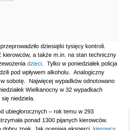
REKLAMA
przeprowadziło dziesiątki tysięcy kontroli.
 kierowców, a także m.in. na stan techniczny
rzewożenia
dzieci
. Tylko w poniedziałek policja
dzili pod wpływem alkoholu. Analogiczny
e w sobotę. Najwięcej wypadków odnotowano
niedziałek Wielkanocny w 32 wypadkach
się niedziela.
od ubiegłorocznych – rok temu w 293
zatrzymała ponad 1300 pijanych kierowców.
 dobry znak. Jak oceniają eksperci,
kierowcy