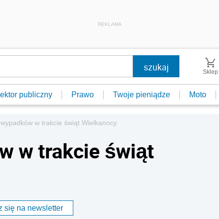
REKLAMA
Sklep
ektor publiczny
Prawo
Twoje pieniądze
Moto
i wypadków w trakcie świąt Wielkanocy
w w trakcie świąt
 się na newsletter